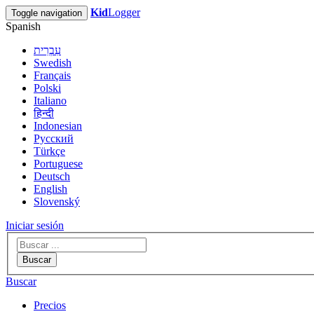
Kid
Logger
Toggle navigation
Spanish
עִבְרִית
Swedish
Français
Polski
Italiano
हिन्दी
Indonesian
Русский
Türkçe
Portuguese
Deutsch
English
Slovenský
Iniciar sesión
Buscar
Buscar
Precios