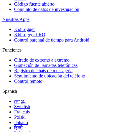
Código fuente abierto
Conjunto de datos de investigación
Nuestras Apps
KidLogger
KidLogger PRO
Control parental de tiempo para Android
Funciones
Cifrado de extremo a extremo
Grabación de llamadas telefónicas
Registro de chats de mensajería
Seguimiento de ubicación del teléfono
Control remoto
Spanish
עִבְרִית
Swedish
Français
Polski
Italiano
हिन्दी