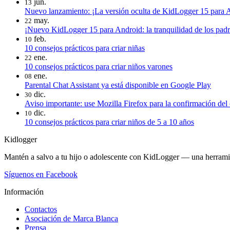
jun.
13
Nuevo lanzamiento: ¡La versión oculta de KidLogger 15 para A
may.
22
¡Nuevo KidLogger 15 para Android: la tranquilidad de los padre
feb.
10
10 consejos prácticos para criar niñas
ene.
22
10 consejos prácticos para criar niños varones
ene.
08
Parental Chat Assistant ya está disponible en Google Play
dic.
30
Aviso importante: use Mozilla Firefox para la confirmación del 
dic.
10
10 consejos prácticos para criar niños de 5 a 10 años
Kidlogger
Mantén a salvo a tu hijo o adolescente con KidLogger — una herramient
Síguenos en Facebook
Información
Contactos
Asociación de Marca Blanca
Prensa