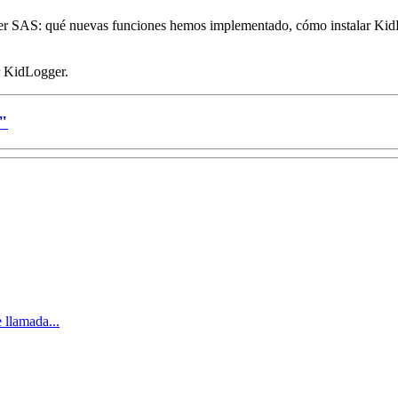
ger SAS: qué nuevas funciones hemos implementado, cómo instalar KidL
r KidLogger.
."
 llamada...