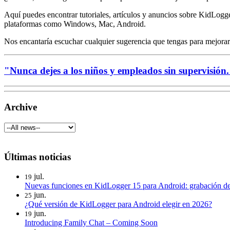
Aquí puedes encontrar tutoriales, artículos y anuncios sobre KidLog
plataformas como Windows, Mac, Android.
Nos encantaría escuchar cualquier sugerencia que tengas para mejora
"Nunca dejes a los niños y empleados sin supervisión
Archive
Últimas noticias
jul.
19
Nuevas funciones en KidLogger 15 para Android: grabación de
jun.
25
¿Qué versión de KidLogger para Android elegir en 2026?
jun.
19
Introducing Family Chat – Coming Soon