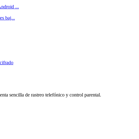
ndroid ...
s baj...
cifrado
a sencilla de rastreo telefónico y control parental.