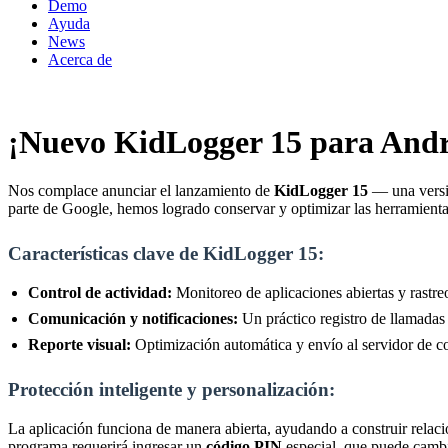
Demo
Ayuda
News
Acerca de
¡Nuevo KidLogger 15 para Androi
Nos complace anunciar el lanzamiento de
KidLogger 15
— una versió
parte de Google, hemos logrado conservar y optimizar las herramientas
Características clave de KidLogger 15:
Control de actividad:
Monitoreo de aplicaciones abiertas y rastreo
Comunicación y notificaciones:
Un práctico registro de llamadas 
Reporte visual:
Optimización automática y envío al servidor de cop
Protección inteligente y personalización:
La aplicación funciona de manera abierta, ayudando a construir relacio
programa requerirá ingresar un
código PIN
especial, que puede cambi