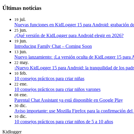
Últimas noticias
jul.
19
Nuevas funciones en KidLogger 15 para Android: grabación de
jun.
25
¿Qué versión de KidLogger para Android elegir en 2026?
jun.
19
Introducing Family Chat – Coming Soon
jun.
13
Nuevo lanzamiento: ¡La versión oculta de KidLogger 15 para A
may.
22
¡Nuevo KidLogger 15 para Android: la tranquilidad de los padre
feb.
10
10 consejos prácticos para criar niñas
ene.
22
10 consejos prácticos para criar niños varones
ene.
08
Parental Chat Assistant ya está disponible en Google Play
dic.
30
Aviso importante: use Mozilla Firefox para la confirmación del 
dic.
10
10 consejos prácticos para criar niños de 5 a 10 años
Kidlogger