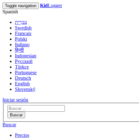
Kid
Logger
Toggle navigation
Spanish
עִבְרִית
Swedish
Français
Polski
Italiano
हिन्दी
Indonesian
Русский
Türkçe
Portuguese
Deutsch
English
Slovenský
Iniciar sesión
Buscar
Buscar
Precios