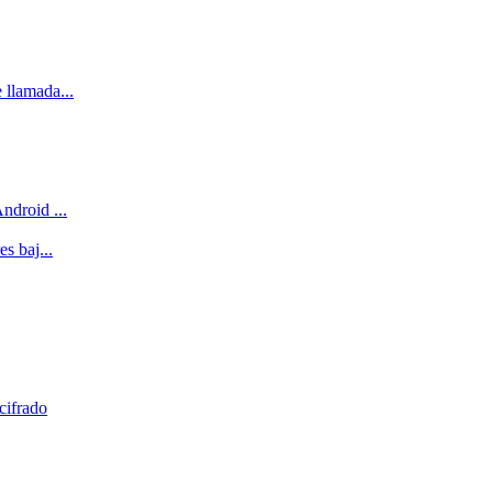
 llamada...
ndroid ...
s baj...
cifrado