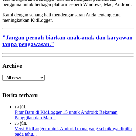
pengguna untuk berbagai platform seperti Windows, Mac, Android.
Kami dengan senang hati mendengar saran Anda tentang cara
meningkatkan KidLogger.
"Jangan pernah biarkan anak-anak dan karyawan
tanpa pengawasan."
Archive
Berita terbaru
júl.
19
Fitur Baru di KidLogger 15 untuk Android: Rekaman
Panggilan dan Man...
jún.
25
Versi KidLogger untuk Android mana yang sebaiknya dipilih
pada tahu...