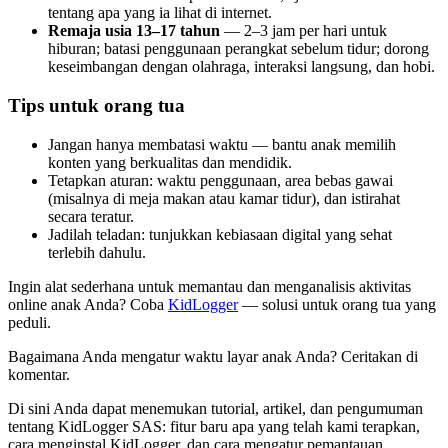
tentang apa yang ia lihat di internet.
Remaja usia 13–17 tahun
— 2–3 jam per hari untuk
hiburan; batasi penggunaan perangkat sebelum tidur; dorong
keseimbangan dengan olahraga, interaksi langsung, dan hobi.
Tips untuk orang tua
Jangan hanya membatasi waktu — bantu anak memilih
konten yang berkualitas dan mendidik.
Tetapkan aturan: waktu penggunaan, area bebas gawai
(misalnya di meja makan atau kamar tidur), dan istirahat
secara teratur.
Jadilah teladan: tunjukkan kebiasaan digital yang sehat
terlebih dahulu.
Ingin alat sederhana untuk memantau dan menganalisis aktivitas
online anak Anda? Coba
KidLogger
— solusi untuk orang tua yang
peduli.
Bagaimana Anda mengatur waktu layar anak Anda? Ceritakan di
komentar.
Di sini Anda dapat menemukan tutorial, artikel, dan pengumuman
tentang KidLogger SAS: fitur baru apa yang telah kami terapkan,
cara menginstal KidLogger, dan cara mengatur pemantauan