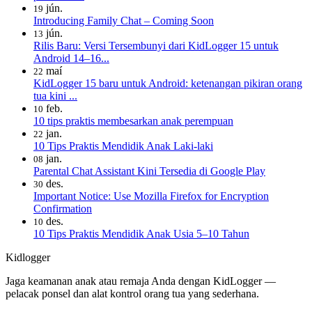
jún.
19
Introducing Family Chat – Coming Soon
jún.
13
Rilis Baru: Versi Tersembunyi dari KidLogger 15 untuk
Android 14–16...
maí
22
KidLogger 15 baru untuk Android: ketenangan pikiran orang
tua kini ...
feb.
10
10 tips praktis membesarkan anak perempuan
jan.
22
10 Tips Praktis Mendidik Anak Laki-laki
jan.
08
Parental Chat Assistant Kini Tersedia di Google Play
des.
30
Important Notice: Use Mozilla Firefox for Encryption
Confirmation
des.
10
10 Tips Praktis Mendidik Anak Usia 5–10 Tahun
Kidlogger
Jaga keamanan anak atau remaja Anda dengan KidLogger —
pelacak ponsel dan alat kontrol orang tua yang sederhana.