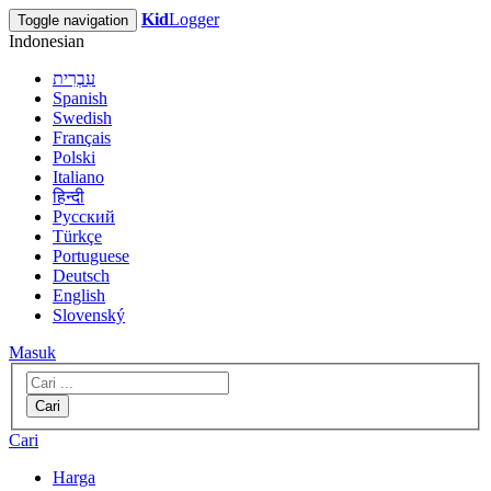
Kid
Logger
Toggle navigation
Indonesian
עִבְרִית
Spanish
Swedish
Français
Polski
Italiano
हिन्दी
Русский
Türkçe
Portuguese
Deutsch
English
Slovenský
Masuk
Cari
Cari
Harga