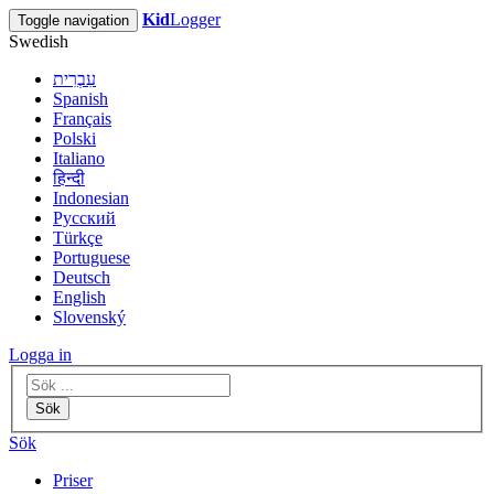
Kid
Logger
Toggle navigation
Swedish
עִבְרִית
Spanish
Français
Polski
Italiano
हिन्दी
Indonesian
Русский
Türkçe
Portuguese
Deutsch
English
Slovenský
Logga in
Sök
Sök
Priser