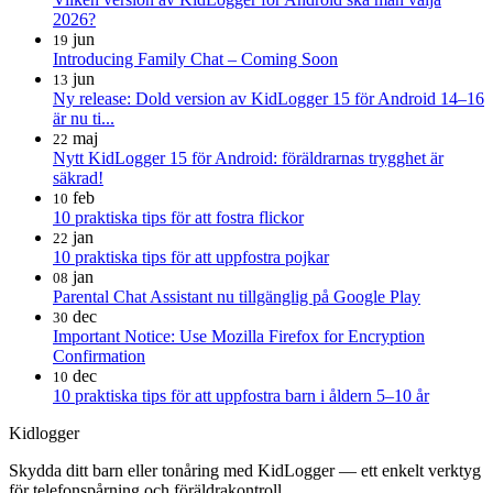
2026?
jun
19
Introducing Family Chat – Coming Soon
jun
13
Ny release: Dold version av KidLogger 15 för Android 14–16
är nu ti...
maj
22
Nytt KidLogger 15 för Android: föräldrarnas trygghet är
säkrad!
feb
10
10 praktiska tips för att fostra flickor
jan
22
10 praktiska tips för att uppfostra pojkar
jan
08
Parental Chat Assistant nu tillgänglig på Google Play
dec
30
Important Notice: Use Mozilla Firefox for Encryption
Confirmation
dec
10
10 praktiska tips för att uppfostra barn i åldern 5–10 år
Kidlogger
Skydda ditt barn eller tonåring med KidLogger — ett enkelt verktyg
för telefonspårning och föräldrakontroll.