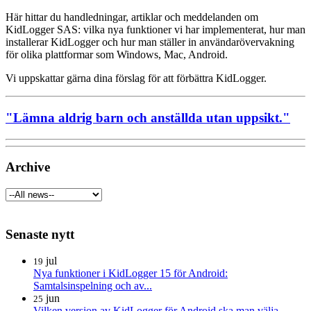
Här hittar du handledningar, artiklar och meddelanden om
KidLogger SAS: vilka nya funktioner vi har implementerat, hur man
installerar KidLogger och hur man ställer in användarövervakning
för olika plattformar som Windows, Mac, Android.
Vi uppskattar gärna dina förslag för att förbättra KidLogger.
"Lämna aldrig barn och anställda utan uppsikt."
Archive
Senaste nytt
jul
19
Nya funktioner i KidLogger 15 för Android:
Samtalsinspelning och av...
jun
25
Vilken version av KidLogger för Android ska man välja