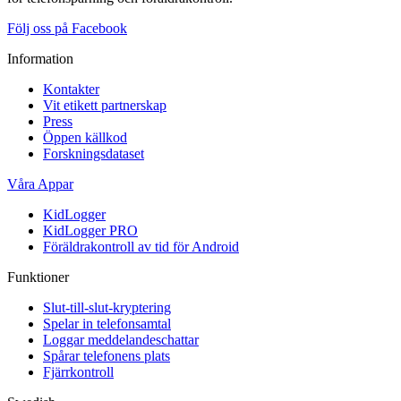
Följ oss på Facebook
Information
Kontakter
Vit etikett partnerskap
Press
Öppen källkod
Forskningsdataset
Våra Appar
KidLogger
KidLogger PRO
Föräldrakontroll av tid för Android
Funktioner
Slut-till-slut-kryptering
Spelar in telefonsamtal
Loggar meddelandeschattar
Spårar telefonens plats
Fjärrkontroll