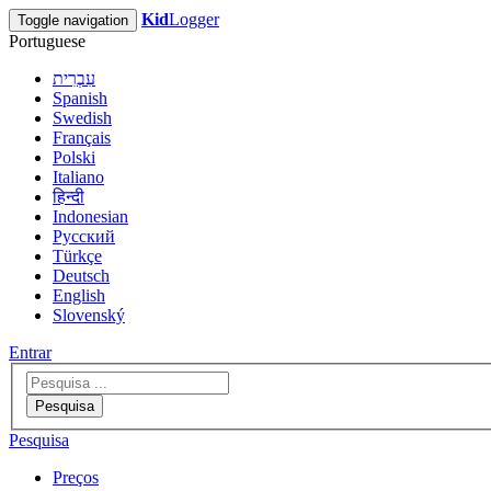
Kid
Logger
Toggle navigation
Portuguese
עִבְרִית
Spanish
Swedish
Français
Polski
Italiano
हिन्दी
Indonesian
Русский
Türkçe
Deutsch
English
Slovenský
Entrar
Pesquisa
Pesquisa
Preços