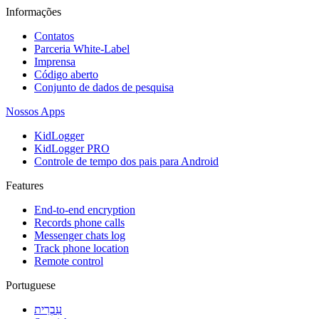
Informações
Contatos
Parceria White-Label
Imprensa
Código aberto
Conjunto de dados de pesquisa
Nossos Apps
KidLogger
KidLogger PRO
Controle de tempo dos pais para Android
Features
End-to-end encryption
Records phone calls
Messenger chats log
Track phone location
Remote control
Portuguese
עִבְרִית