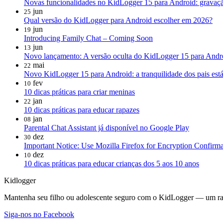
Novas funcionalidades no KidLogger 15 para Android: gravaçã
jun
25
Qual versão do KidLogger para Android escolher em 2026?
jun
19
Introducing Family Chat – Coming Soon
jun
13
Novo lançamento: A versão oculta do KidLogger 15 para Andro
mai
22
Novo KidLogger 15 para Android: a tranquilidade dos pais está 
fev
10
10 dicas práticas para criar meninas
jan
22
10 dicas práticas para educar rapazes
jan
08
Parental Chat Assistant já disponível no Google Play
dez
30
Important Notice: Use Mozilla Firefox for Encryption Confirma
dez
10
10 dicas práticas para educar crianças dos 5 aos 10 anos
Kidlogger
Mantenha seu filho ou adolescente seguro com o KidLogger — um rastr
Siga-nos no Facebook