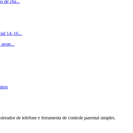
o de cha...
id 14–16...
prote...
tion
eador de telefone e ferramenta de controle parental simples.