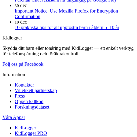
dec
30
Important Notice: Use Mozilla Firefox for Encryption
Confirmation
dec
10
10 praktiska tips för att uppfostra barn i åldern 5–10 år
Kidlogger
Skydda ditt barn eller tonåring med KidLogger — ett enkelt verktyg
för telefonspårning och föräldrakontroll.
Följ oss på Facebook
Information
Kontakter
Vit etikett partnerskap
Press
Öppen källkod
Forskningsdataset
Våra Appar
KidLogger
KidLogger PRO