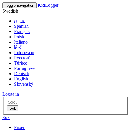
Kid
Logger
Toggle navigation
Swedish
עִבְרִית
Spanish
Français
Polski
Italiano
हिन्दी
Indonesian
Русский
Türkçe
Portuguese
Deutsch
English
Slovenský
Logga in
Sök
Sök
Priser