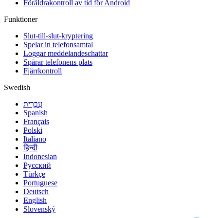
Föräldrakontroll av tid för Android
Funktioner
Slut-till-slut-kryptering
Spelar in telefonsamtal
Loggar meddelandeschattar
Spårar telefonens plats
Fjärrkontroll
Swedish
עִבְרִית
Spanish
Français
Polski
Italiano
हिन्दी
Indonesian
Русский
Türkçe
Portuguese
Deutsch
English
Slovenský