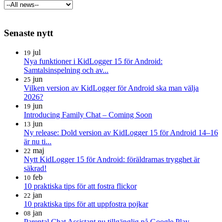
Senaste nytt
jul
19
Nya funktioner i KidLogger 15 för Android:
Samtalsinspelning och av...
jun
25
Vilken version av KidLogger för Android ska man välja
2026?
jun
19
Introducing Family Chat – Coming Soon
jun
13
Ny release: Dold version av KidLogger 15 för Android 14–16
är nu ti...
maj
22
Nytt KidLogger 15 för Android: föräldrarnas trygghet är
säkrad!
feb
10
10 praktiska tips för att fostra flickor
jan
22
10 praktiska tips för att uppfostra pojkar
jan
08
Parental Chat Assistant nu tillgänglig på Google Play