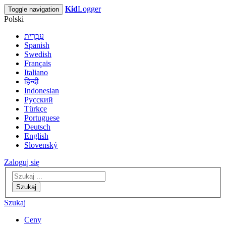
Kid
Logger
Toggle navigation
Polski
עִבְרִית
Spanish
Swedish
Français
Italiano
हिन्दी
Indonesian
Русский
Türkçe
Portuguese
Deutsch
English
Slovenský
Zaloguj się
Szukaj
Szukaj
Ceny