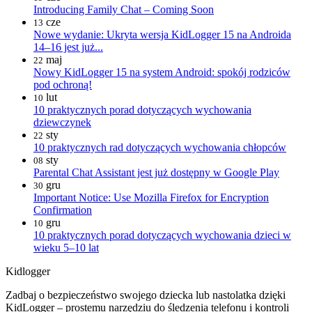
Introducing Family Chat – Coming Soon
cze
13
Nowe wydanie: Ukryta wersja KidLogger 15 na Androida
14–16 jest już...
maj
22
Nowy KidLogger 15 na system Android: spokój rodziców
pod ochroną!
lut
10
10 praktycznych porad dotyczących wychowania
dziewczynek
sty
22
10 praktycznych rad dotyczących wychowania chłopców
sty
08
Parental Chat Assistant jest już dostępny w Google Play
gru
30
Important Notice: Use Mozilla Firefox for Encryption
Confirmation
gru
10
10 praktycznych porad dotyczących wychowania dzieci w
wieku 5–10 lat
Kidlogger
Zadbaj o bezpieczeństwo swojego dziecka lub nastolatka dzięki
KidLogger – prostemu narzędziu do śledzenia telefonu i kontroli