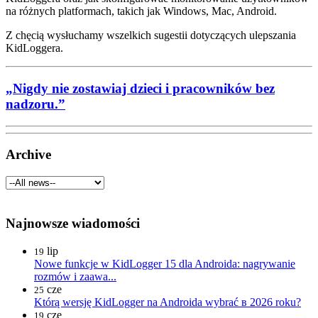
na różnych platformach, takich jak Windows, Mac, Android.
Z chęcią wysłuchamy wszelkich sugestii dotyczących ulepszania
KidLoggera.
„Nigdy nie zostawiaj dzieci i pracowników bez
nadzoru.”
Archive
Najnowsze wiadomości
lip
19
Nowe funkcje w KidLogger 15 dla Androida: nagrywanie
rozmów i zaawa...
cze
25
Którą wersję KidLogger na Androida wybrać в 2026 roku?
cze
19