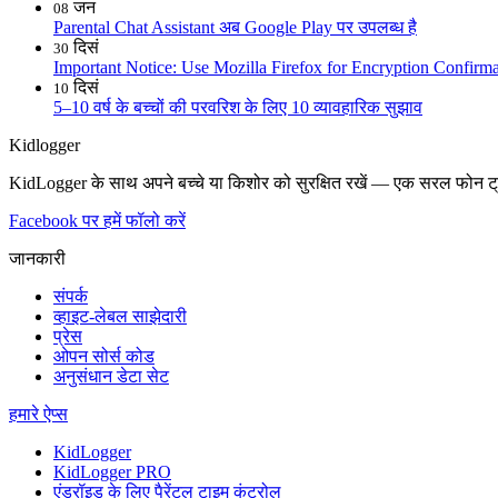
जन
08
Parental Chat Assistant अब Google Play पर उपलब्ध है
दिसं
30
Important Notice: Use Mozilla Firefox for Encryption Confirma
दिसं
10
5–10 वर्ष के बच्चों की परवरिश के लिए 10 व्यावहारिक सुझाव
Kidlogger
KidLogger के साथ अपने बच्चे या किशोर को सुरक्षित रखें — एक सरल फोन ट्
Facebook पर हमें फॉलो करें
जानकारी
संपर्क
व्हाइट-लेबल साझेदारी
प्रेस
ओपन सोर्स कोड
अनुसंधान डेटा सेट
हमारे ऐप्स
KidLogger
KidLogger PRO
एंड्रॉइड के लिए पैरेंटल टाइम कंट्रोल