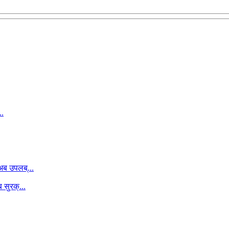
..
ब उपलब्...
सुरक्...