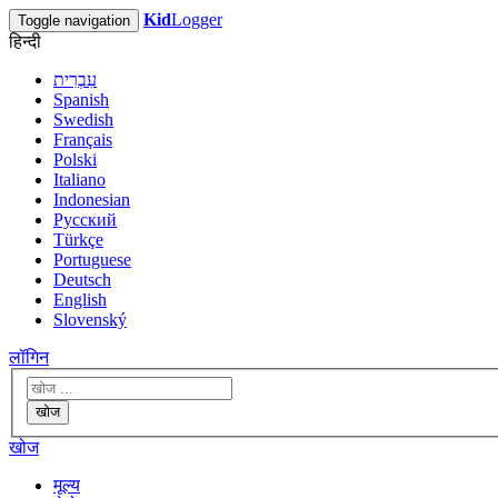
Kid
Logger
Toggle navigation
हिन्दी
עִבְרִית
Spanish
Swedish
Français
Polski
Italiano
Indonesian
Русский
Türkçe
Portuguese
Deutsch
English
Slovenský
लॉगिन
खोज
खोज
मूल्य