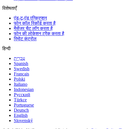
विशेषताएँ
एंड-टू-एंड एन्क्रिप्शन
फोन कॉल रिकॉर्ड करता है
मैसेंजर चैट लॉग करता है
फोन की लोकेशन ट्रैक करता है
रिमोट कंट्रोल
हिन्दी
עִבְרִית
Spanish
Swedish
Français
Polski
Italiano
Indonesian
Русский
Türkçe
Portuguese
Deutsch
English
Slovenský