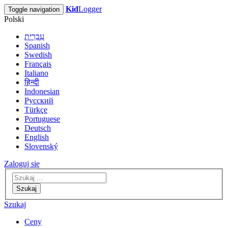
Kid
Logger
Toggle navigation
Polski
עִבְרִית
Spanish
Swedish
Français
Italiano
हिन्दी
Indonesian
Русский
Türkçe
Portuguese
Deutsch
English
Slovenský
Zaloguj się
Szukaj
Szukaj
Ceny