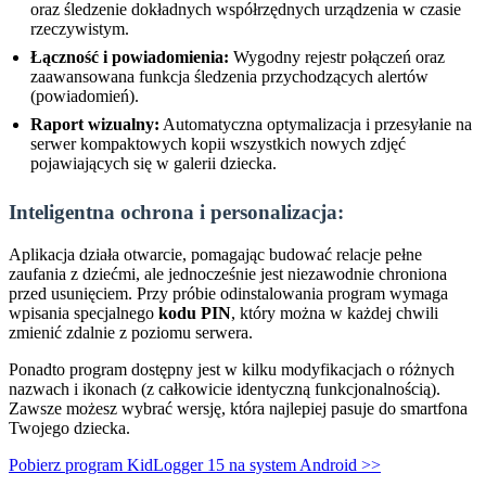
oraz śledzenie dokładnych współrzędnych urządzenia w czasie
rzeczywistym.
Łączność i powiadomienia:
Wygodny rejestr połączeń oraz
zaawansowana funkcja śledzenia przychodzących alertów
(powiadomień).
Raport wizualny:
Automatyczna optymalizacja i przesyłanie na
serwer kompaktowych kopii wszystkich nowych zdjęć
pojawiających się w galerii dziecka.
Inteligentna ochrona i personalizacja:
Aplikacja działa otwarcie, pomagając budować relacje pełne
zaufania z dziećmi, ale jednocześnie jest niezawodnie chroniona
przed usunięciem. Przy próbie odinstalowania program wymaga
wpisania specjalnego
kodu PIN
, który można w każdej chwili
zmienić zdalnie z poziomu serwera.
Ponadto program dostępny jest w kilku modyfikacjach o różnych
nazwach i ikonach (z całkowicie identyczną funkcjonalnością).
Zawsze możesz wybrać wersję, która najlepiej pasuje do smartfona
Twojego dziecka.
Pobierz program KidLogger 15 na system Android >>