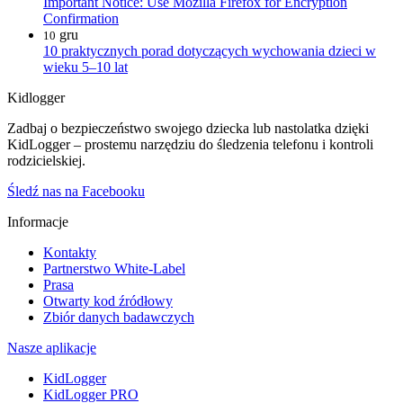
Important Notice: Use Mozilla Firefox for Encryption
Confirmation
gru
10
10 praktycznych porad dotyczących wychowania dzieci w
wieku 5–10 lat
Kidlogger
Zadbaj o bezpieczeństwo swojego dziecka lub nastolatka dzięki
KidLogger – prostemu narzędziu do śledzenia telefonu i kontroli
rodzicielskiej.
Śledź nas na Facebooku
Informacje
Kontakty
Partnerstwo White-Label
Prasa
Otwarty kod źródłowy
Zbiór danych badawczych
Nasze aplikacje
KidLogger
KidLogger PRO