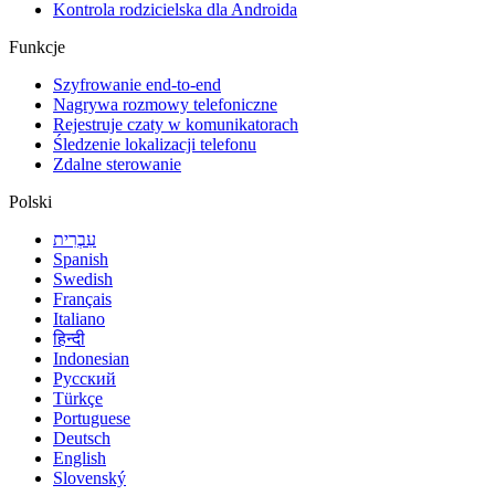
Kontrola rodzicielska dla Androida
Funkcje
Szyfrowanie end-to-end
Nagrywa rozmowy telefoniczne
Rejestruje czaty w komunikatorach
Śledzenie lokalizacji telefonu
Zdalne sterowanie
Polski
עִבְרִית
Spanish
Swedish
Français
Italiano
हिन्दी
Indonesian
Русский
Türkçe
Portuguese
Deutsch
English
Slovenský