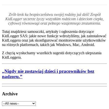
Zrób krok ku bezpieczeństwu swojej rodziny już dziś! Zespół
KidLogger szczerze życzy wszystkim rodzicom i dzieciom ciepła,
cyfrowej równowagi oraz pełnego wzajemnego zrozumienia.
Tutaj znajdziesz samouczki, artykuły i ogłoszenia dotyczące
KidLogger SAS: jakie nowe funkcje wdrożyliśmy, jak zainstalować
KidLoggera oraz jak skonfigurować monitorowanie użytkowników
na różnych platformach, takich jak Windows, Mac, Android.
Z chęcią wysłuchamy wszelkich sugestii dotyczących ulepszania
KidLoggera.
„Nigdy nie zostawiaj dzieci i pracowników bez
nadzoru.”
Archive