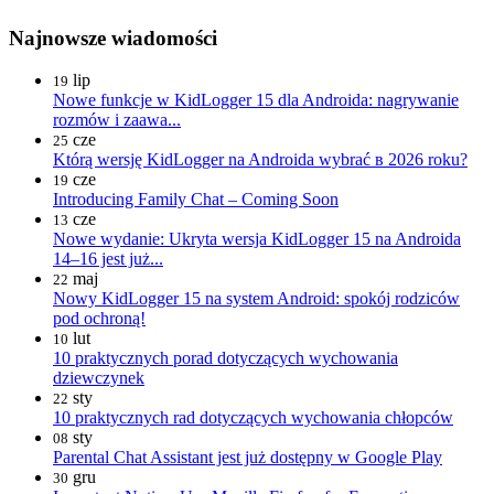
Najnowsze wiadomości
lip
19
Nowe funkcje w KidLogger 15 dla Androida: nagrywanie
rozmów i zaawa...
cze
25
Którą wersję KidLogger na Androida wybrać в 2026 roku?
cze
19
Introducing Family Chat – Coming Soon
cze
13
Nowe wydanie: Ukryta wersja KidLogger 15 na Androida
14–16 jest już...
maj
22
Nowy KidLogger 15 na system Android: spokój rodziców
pod ochroną!
lut
10
10 praktycznych porad dotyczących wychowania
dziewczynek
sty
22
10 praktycznych rad dotyczących wychowania chłopców
sty
08
Parental Chat Assistant jest już dostępny w Google Play
gru
30