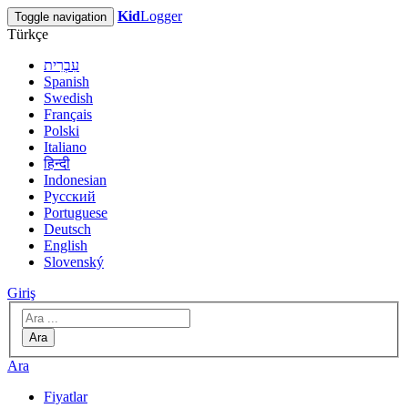
Kid
Logger
Toggle navigation
Türkçe
עִבְרִית
Spanish
Swedish
Français
Polski
Italiano
हिन्दी
Indonesian
Русский
Portuguese
Deutsch
English
Slovenský
Giriş
Ara
Ara
Fiyatlar