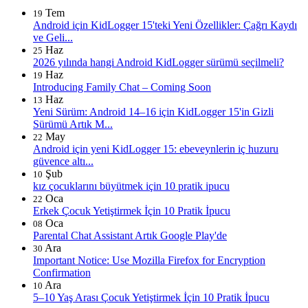
Tem
19
Android için KidLogger 15'teki Yeni Özellikler: Çağrı Kaydı
ve Geli...
Haz
25
2026 yılında hangi Android KidLogger sürümü seçilmeli?
Haz
19
Introducing Family Chat – Coming Soon
Haz
13
Yeni Sürüm: Android 14–16 için KidLogger 15'in Gizli
Sürümü Artık M...
May
22
Android için yeni KidLogger 15: ebeveynlerin iç huzuru
güvence altı...
Şub
10
kız çocuklarını büyütmek için 10 pratik ipucu
Oca
22
Erkek Çocuk Yetiştirmek İçin 10 Pratik İpucu
Oca
08
Parental Chat Assistant Artık Google Play'de
Ara
30
Important Notice: Use Mozilla Firefox for Encryption
Confirmation
Ara
10
5–10 Yaş Arası Çocuk Yetiştirmek İçin 10 Pratik İpucu