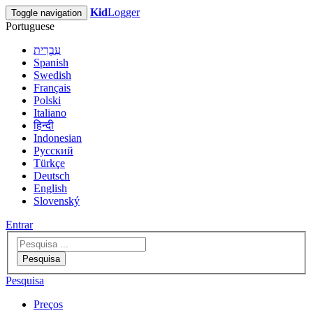
Kid
Logger
Toggle navigation
Portuguese
עִבְרִית
Spanish
Swedish
Français
Polski
Italiano
हिन्दी
Indonesian
Русский
Türkçe
Deutsch
English
Slovenský
Entrar
Pesquisa
Pesquisa
Preços