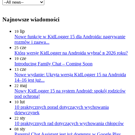
Najnowsze wiadomości
lip
19
Nowe funkcje w KidLogger 15 dla Androida: nagrywanie
rozmów i zaawa...
cze
25
Którą wersję KidLogger na Androida wybrać в 2026 roku?
cze
19
Introducing Family Chat – Coming Soon
cze
13
Nowe wydanie: Ukryta wersja KidLogger 15 na Androida
14–16 jest już...
maj
22
Nowy KidLogger 15 na system Android: spokój rodziców
pod ochroną!
lut
10
10 praktycznych porad dotyczących wychowania
dziewczynek
sty
22
10 praktycznych rad dotyczących wychowania chłopców
sty
08
Parental Chat Assistant jest już dostępny w Google Play