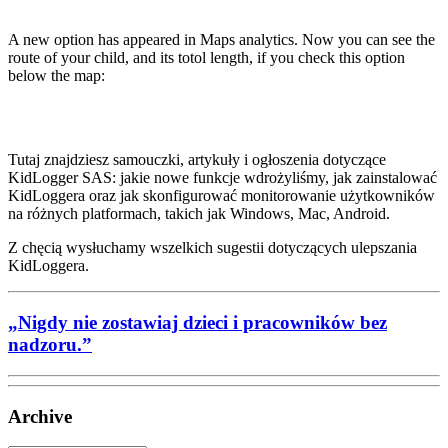
A new option has appeared in Maps analytics. Now you can see the
route of your child, and its totol length, if you check this option
below the map:
Tutaj znajdziesz samouczki, artykuły i ogłoszenia dotyczące
KidLogger SAS: jakie nowe funkcje wdrożyliśmy, jak zainstalować
KidLoggera oraz jak skonfigurować monitorowanie użytkowników
na różnych platformach, takich jak Windows, Mac, Android.
Z chęcią wysłuchamy wszelkich sugestii dotyczących ulepszania
KidLoggera.
„Nigdy nie zostawiaj dzieci i pracowników bez
nadzoru.”
Archive