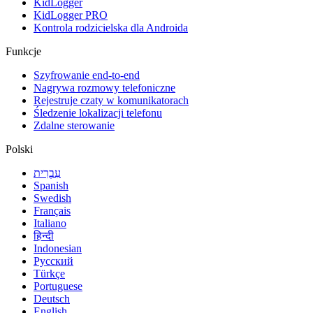
KidLogger
KidLogger PRO
Kontrola rodzicielska dla Androida
Funkcje
Szyfrowanie end-to-end
Nagrywa rozmowy telefoniczne
Rejestruje czaty w komunikatorach
Śledzenie lokalizacji telefonu
Zdalne sterowanie
Polski
עִבְרִית
Spanish
Swedish
Français
Italiano
हिन्दी
Indonesian
Русский
Türkçe
Portuguese
Deutsch
English