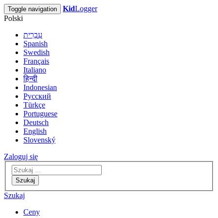
Kid
Logger
Toggle navigation
Polski
עִבְרִית
Spanish
Swedish
Français
Italiano
हिन्दी
Indonesian
Русский
Türkçe
Portuguese
Deutsch
English
Slovenský
Zaloguj się
Szukaj
Szukaj
Ceny