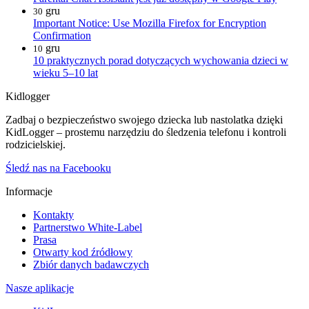
gru
30
Important Notice: Use Mozilla Firefox for Encryption
Confirmation
gru
10
10 praktycznych porad dotyczących wychowania dzieci w
wieku 5–10 lat
Kidlogger
Zadbaj o bezpieczeństwo swojego dziecka lub nastolatka dzięki
KidLogger – prostemu narzędziu do śledzenia telefonu i kontroli
rodzicielskiej.
Śledź nas na Facebooku
Informacje
Kontakty
Partnerstwo White-Label
Prasa
Otwarty kod źródłowy
Zbiór danych badawczych
Nasze aplikacje