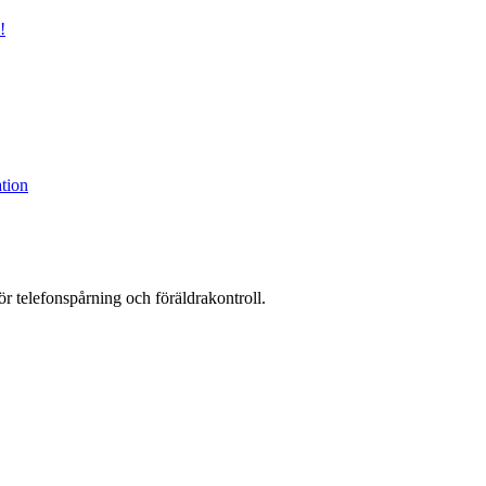
!
tion
r telefonspårning och föräldrakontroll.