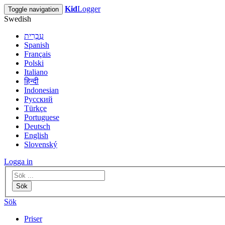
Kid
Logger
Toggle navigation
Swedish
עִבְרִית
Spanish
Français
Polski
Italiano
हिन्दी
Indonesian
Русский
Türkçe
Portuguese
Deutsch
English
Slovenský
Logga in
Sök
Sök
Priser