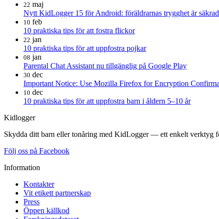
maj
22
Nytt KidLogger 15 för Android: föräldrarnas trygghet är säkrad
feb
10
10 praktiska tips för att fostra flickor
jan
22
10 praktiska tips för att uppfostra pojkar
jan
08
Parental Chat Assistant nu tillgänglig på Google Play
dec
30
Important Notice: Use Mozilla Firefox for Encryption Confirma
dec
10
10 praktiska tips för att uppfostra barn i åldern 5–10 år
Kidlogger
Skydda ditt barn eller tonåring med KidLogger — ett enkelt verktyg fö
Följ oss på Facebook
Information
Kontakter
Vit etikett partnerskap
Press
Öppen källkod