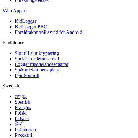
Forskningsdataset
Våra Appar
KidLogger
KidLogger PRO
Föräldrakontroll av tid för Android
Funktioner
Slut-till-slut-kryptering
Spelar in telefonsamtal
Loggar meddelandeschattar
Spårar telefonens plats
Fjärrkontroll
Swedish
עִבְרִית
Spanish
Français
Polski
Italiano
हिन्दी
Indonesian
Русский