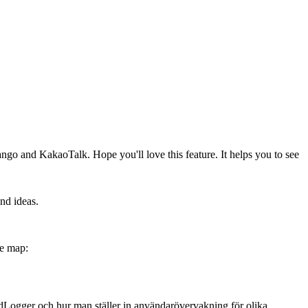
 and KakaoTalk. Hope you'll love this feature. It helps you to see
nd ideas.
he map:
idLogger och hur man ställer in användarövervakning för olika