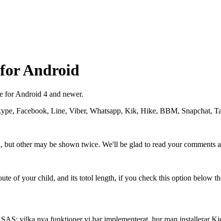
for Android
e for Android 4 and newer.
pe, Facebook, Line, Viber, Whatsapp, Kik, Hike, BBM, Snapchat, Tango
, but other may be shown twice. We'll be glad to read your comments a
e of your child, and its totol length, if you check this option below t
SAS: vilka nya funktioner vi har implementerat, hur man installerar K