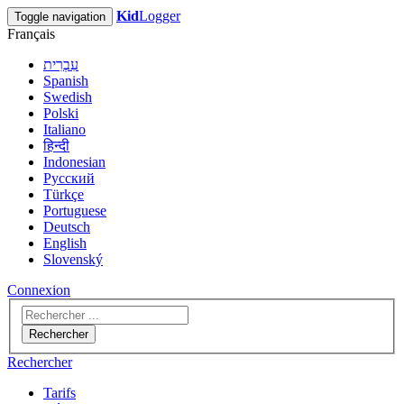
Kid
Logger
Toggle navigation
Français
עִבְרִית
Spanish
Swedish
Polski
Italiano
हिन्दी
Indonesian
Русский
Türkçe
Portuguese
Deutsch
English
Slovenský
Connexion
Rechercher
Rechercher
Tarifs