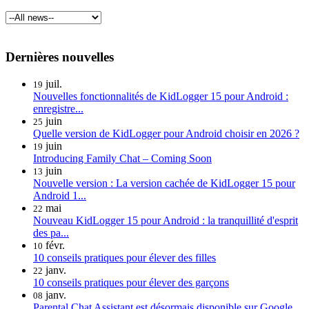
Dernières nouvelles
juil.
19
Nouvelles fonctionnalités de KidLogger 15 pour Android :
enregistre...
juin
25
Quelle version de KidLogger pour Android choisir en 2026 ?
juin
19
Introducing Family Chat – Coming Soon
juin
13
Nouvelle version : La version cachée de KidLogger 15 pour
Android 1...
mai
22
Nouveau KidLogger 15 pour Android : la tranquillité d'esprit
des pa...
févr.
10
10 conseils pratiques pour élever des filles
janv.
22
10 conseils pratiques pour élever des garçons
janv.
08
Parental Chat Assistant est désormais disponible sur Google