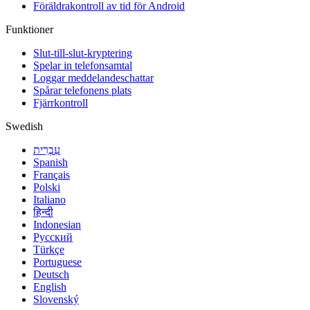
Föräldrakontroll av tid för Android
Funktioner
Slut-till-slut-kryptering
Spelar in telefonsamtal
Loggar meddelandeschattar
Spårar telefonens plats
Fjärrkontroll
Swedish
עִבְרִית
Spanish
Français
Polski
Italiano
हिन्दी
Indonesian
Русский
Türkçe
Portuguese
Deutsch
English
Slovenský