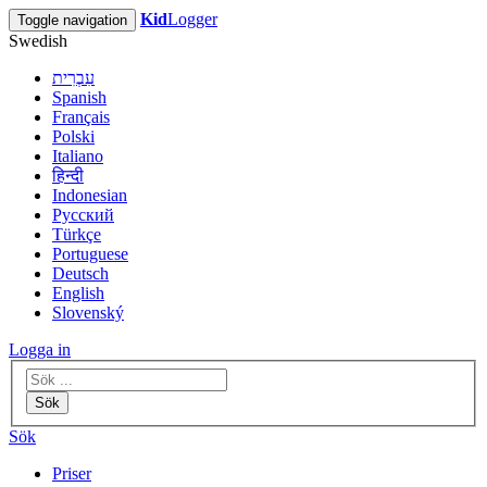
Kid
Logger
Toggle navigation
Swedish
עִבְרִית
Spanish
Français
Polski
Italiano
हिन्दी
Indonesian
Русский
Türkçe
Portuguese
Deutsch
English
Slovenský
Logga in
Sök
Sök
Priser