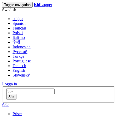
Kid
Logger
Toggle navigation
Swedish
עִבְרִית
Spanish
Français
Polski
Italiano
हिन्दी
Indonesian
Русский
Türkçe
Portuguese
Deutsch
English
Slovenský
Logga in
Sök
Sök
Priser