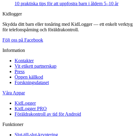
10 praktiska tips för att uppfostra barn i åldern 5–10 år
Kidlogger
Skydda ditt barn eller tonåring med KidLogger — ett enkelt verktyg
för telefonspårning och föräldrakontroll.
Följ oss på Facebook
Information
Kontakter
Vit etikett partnerskap
Press
Öppen källkod
Forskningsdataset
Våra Appar
KidLogger
KidLogger PRO
Föräldrakontroll av tid för Android
Funktioner
Slut-till-slut-kryptering