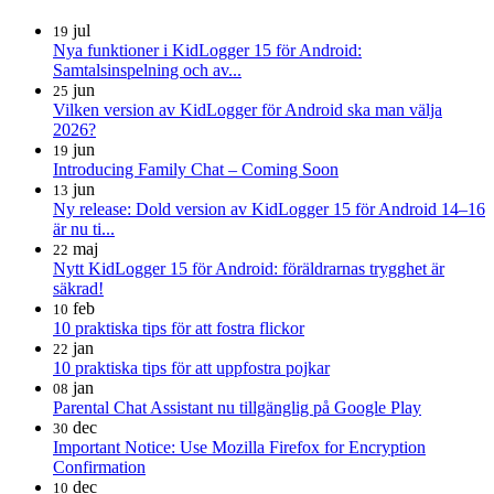
jul
19
Nya funktioner i KidLogger 15 för Android:
Samtalsinspelning och av...
jun
25
Vilken version av KidLogger för Android ska man välja
2026?
jun
19
Introducing Family Chat – Coming Soon
jun
13
Ny release: Dold version av KidLogger 15 för Android 14–16
är nu ti...
maj
22
Nytt KidLogger 15 för Android: föräldrarnas trygghet är
säkrad!
feb
10
10 praktiska tips för att fostra flickor
jan
22
10 praktiska tips för att uppfostra pojkar
jan
08
Parental Chat Assistant nu tillgänglig på Google Play
dec
30
Important Notice: Use Mozilla Firefox for Encryption
Confirmation
dec
10