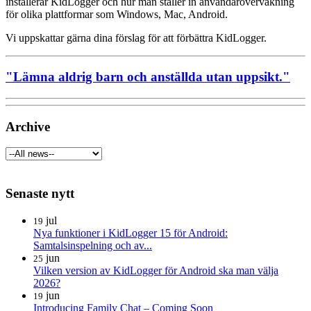
installerar KidLogger och hur man ställer in användarövervakning
för olika plattformar som Windows, Mac, Android.
Vi uppskattar gärna dina förslag för att förbättra KidLogger.
"Lämna aldrig barn och anställda utan uppsikt."
Archive
Senaste nytt
jul
19
Nya funktioner i KidLogger 15 för Android:
Samtalsinspelning och av...
jun
25
Vilken version av KidLogger för Android ska man välja
2026?
jun
19
Introducing Family Chat – Coming Soon