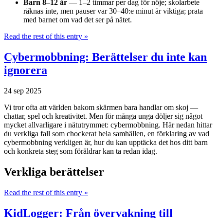
Barn 8–12 år
— 1–2 timmar per dag för nöje; skolarbete
räknas inte, men pauser var 30–40:e minut är viktiga; prata
med barnet om vad det ser på nätet.
Read the rest of this entry »
Cybermobbning: Berättelser du inte kan
ignorera
24 sep 2025
Vi tror ofta att världen bakom skärmen bara handlar om skoj —
chattar, spel och kreativitet. Men för många unga döljer sig något
mycket allvarligare i nätutrymmet: cybermobbning. Här nedan hittar
du verkliga fall som chockerat hela samhällen, en förklaring av vad
cybermobbning verkligen är, hur du kan upptäcka det hos ditt barn
och konkreta steg som föräldrar kan ta redan idag.
Verkliga berättelser
Read the rest of this entry »
KidLogger: Från övervakning till