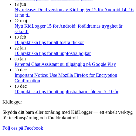
jun
13
Ny release: Dold version av KidLogger 15 för Android 14–16
är nu ti...
maj
22
Nytt KidLogger 15 för Android: föräldrarnas trygghet är
säkrad!
feb
10
10 praktiska tips för att fostra flickor
jan
22
10 praktiska tips för att uppfostra pojkar
jan
08
Parental Chat Assistant nu tillgänglig på Google Play
dec
30
Important Notice: Use Mozilla Firefox for Encryption
Confirmation
dec
10
10 praktiska tips för att uppfostra barn i åldern 5–10 år
Kidlogger
Skydda ditt barn eller tonåring med KidLogger — ett enkelt verktyg
för telefonspårning och föräldrakontroll.
Följ oss på Facebook