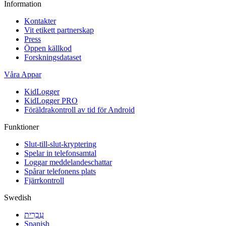
Information
Kontakter
Vit etikett partnerskap
Press
Öppen källkod
Forskningsdataset
Våra Appar
KidLogger
KidLogger PRO
Föräldrakontroll av tid för Android
Funktioner
Slut-till-slut-kryptering
Spelar in telefonsamtal
Loggar meddelandeschattar
Spårar telefonens plats
Fjärrkontroll
Swedish
עִבְרִית
Spanish