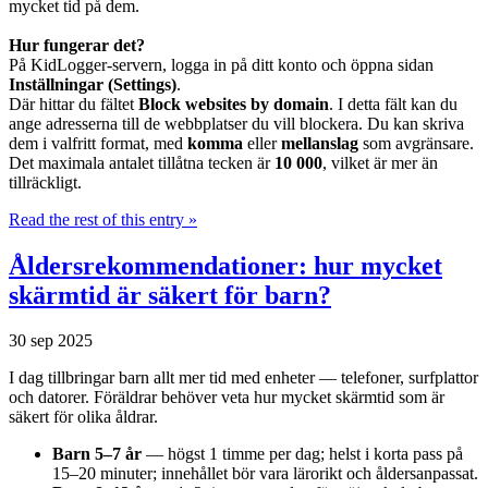
mycket tid på dem.
Hur fungerar det?
På KidLogger-servern, logga in på ditt konto och öppna sidan
Inställningar (Settings)
.
Där hittar du fältet
Block websites by domain
. I detta fält kan du
ange adresserna till de webbplatser du vill blockera. Du kan skriva
dem i valfritt format, med
komma
eller
mellanslag
som avgränsare.
Det maximala antalet tillåtna tecken är
10 000
, vilket är mer än
tillräckligt.
Read the rest of this entry »
Åldersrekommendationer: hur mycket
skärmtid är säkert för barn?
30 sep 2025
I dag tillbringar barn allt mer tid med enheter — telefoner, surfplattor
och datorer. Föräldrar behöver veta hur mycket skärmtid som är
säkert för olika åldrar.
Barn 5–7 år
— högst 1 timme per dag; helst i korta pass på
15–20 minuter; innehållet bör vara lärorikt och åldersanpassat.