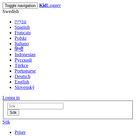
Kid
Logger
Toggle navigation
Swedish
עִבְרִית
Spanish
Français
Polski
Italiano
हिन्दी
Indonesian
Русский
Türkçe
Portuguese
Deutsch
English
Slovenský
Logga in
Sök
Sök
Priser