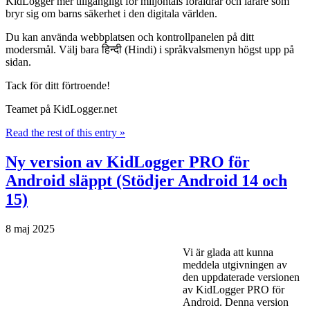
KidLogger mer tillgängligt för miljontals föräldrar och lärare som
bryr sig om barns säkerhet i den digitala världen.
Du kan använda webbplatsen och kontrollpanelen på ditt
modersmål. Välj bara हिन्दी (Hindi) i språkvalsmenyn högst upp på
sidan.
Tack för ditt förtroende!
Teamet på KidLogger.net
Read the rest of this entry »
Ny version av KidLogger PRO för
Android släppt (Stödjer Android 14 och
15)
8 maj 2025
Vi är glada att kunna
meddela utgivningen av
den uppdaterade versionen
av KidLogger PRO för
Android. Denna version