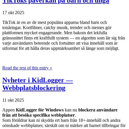
TikToks påverkan på barn och unga
17 okt 2025
TikTok är en av de mest populära apparna bland barn och
tonåringar. Kortfilmer, catchy musik, trender och memes gör
plattformen mycket engagerande. Men bakom det lekfulla
gränssnittet finns ett kraftfullt system — en algoritm som lär sig från
varje användares beteende och fortsätter att visa innehåll som är
utformat för att hålla deras uppmärksamhet så länge som möjligt.
Read the rest of this entry »
Nyheter i KidLogger —
Webbplatsblockering
11 okt 2025
Appen
KidLogger för Windows
kan nu
blockera användare
från att besöka specifika webbplatser
.
Som föräldrar kan ni skydda ert barn från 18+-innehåll och andra
oönskade webbplatser, särskilt om ni märker att barnet tillbringar för