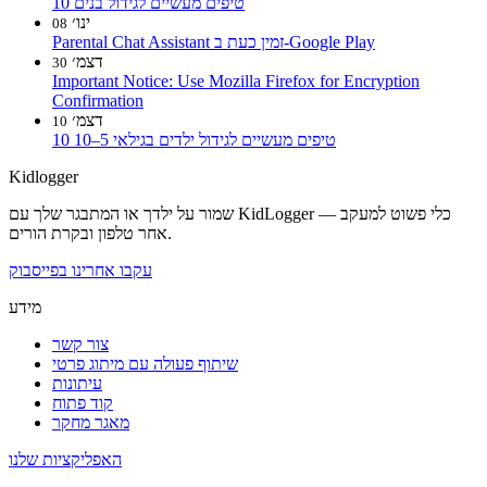
10 טיפים מעשיים לגידול בנים
ינו׳
08
Parental Chat Assistant זמין כעת ב-Google Play
דצמ׳
30
Important Notice: Use Mozilla Firefox for Encryption
Confirmation
דצמ׳
10
10 טיפים מעשיים לגידול ילדים בגילאי 5–10
Kidlogger
שמור על ילדך או המתבגר שלך עם KidLogger — כלי פשוט למעקב
אחר טלפון ובקרת הורים.
עקבו אחרינו בפייסבוק
מידע
צור קשר
שיתוף פעולה עם מיתוג פרטי
עיתונות
קוד פתוח
מאגר מחקר
האפליקציות שלנו