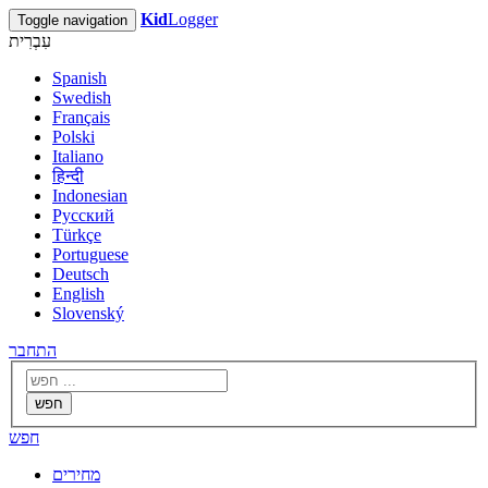
Kid
Logger
Toggle navigation
עִבְרִית
Spanish
Swedish
Français
Polski
Italiano
हिन्दी
Indonesian
Русский
Türkçe
Portuguese
Deutsch
English
Slovenský
התחבר
חפש
חפש
מחירים