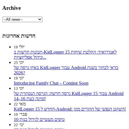
Archive
חדשות אחרונות
יולי
19
תכונות חדשות ב-KidLogger 15 לאנדרואיד: הקלטת שיחות
וניהול אפליקציות...
יוני
25
באיזו גרסה של KidLogger עבור Android כדאי לבחור בשנת
2026?
יוני
19
Introducing Family Chat – Coming Soon
יוני
13
גרסה חדשה: הגרסה הנסתרת של KidLogger 15 עבור Android
14–16 זמינה כעת!
מאי
22
KidLogger 15 החדש ל-Android: השקט הנפשי של ההורים מוגן!
פבר׳
10
10 טיפים מעשיים לגידול בנות
ינו׳
22