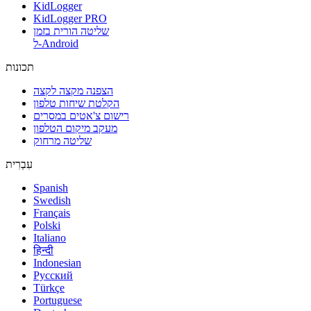
KidLogger
KidLogger PRO
שליטה הורית בזמן
ל-Android
תכונות
הצפנה מקצה לקצה
הקלטת שיחות טלפון
רישום צ'אטים במסרים
מעקב מיקום הטלפון
שליטה מרחוק
עִבְרִית
Spanish
Swedish
Français
Polski
Italiano
हिन्दी
Indonesian
Русский
Türkçe
Portuguese