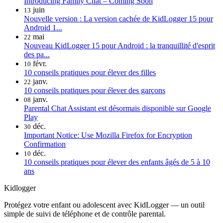
Introducing Family Chat – Coming Soon
juin
13
Nouvelle version : La version cachée de KidLogger 15 pour
Android 1...
mai
22
Nouveau KidLogger 15 pour Android : la tranquillité d'esprit
des pa...
févr.
10
10 conseils pratiques pour élever des filles
janv.
22
10 conseils pratiques pour élever des garçons
janv.
08
Parental Chat Assistant est désormais disponible sur Google
Play
déc.
30
Important Notice: Use Mozilla Firefox for Encryption
Confirmation
déc.
10
10 conseils pratiques pour élever des enfants âgés de 5 à 10
ans
Kidlogger
Protégez votre enfant ou adolescent avec KidLogger — un outil
simple de suivi de téléphone et de contrôle parental.