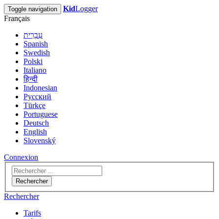
Kid
Logger
Toggle navigation
Français
עִבְרִית
Spanish
Swedish
Polski
Italiano
हिन्दी
Indonesian
Русский
Türkçe
Portuguese
Deutsch
English
Slovenský
Connexion
Rechercher
Rechercher
Tarifs