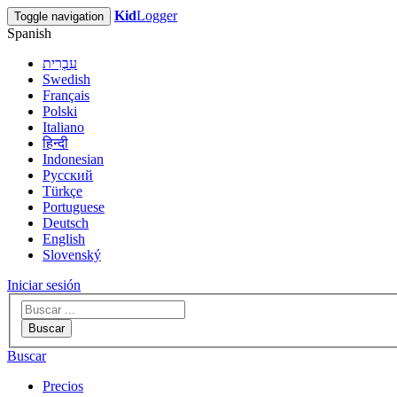
Kid
Logger
Toggle navigation
Spanish
עִבְרִית
Swedish
Français
Polski
Italiano
हिन्दी
Indonesian
Русский
Türkçe
Portuguese
Deutsch
English
Slovenský
Iniciar sesión
Buscar
Buscar
Precios