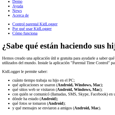
Demo
Ayuda
News
Acerca de
Control parental KidLogger
Por qué usar KidLogger
Cómo funciona
¿Sabe qué están haciendo sus hij
Hemos creado una aplicación útil и gratuita para ayudarle a saber qu
utilizados del mundo. Instale la aplicación "Parental Time Control" p
KidLogger le permite saber:
cuánto tiempo trabaja su hijo en el PC;
qué aplicaciones se usaron (
Android, Windows, Mac
);
qué sitios web se visitaron (
Android, Windows, Mac
);
con quién se comunicó (llamadas, SMS, Skype, Facebook) en 
dónde ha estado (
Android
);
qué fotos se tomaron (
Android
);
y qué mensajes se enviaron a amigos (
Android, Mac
).