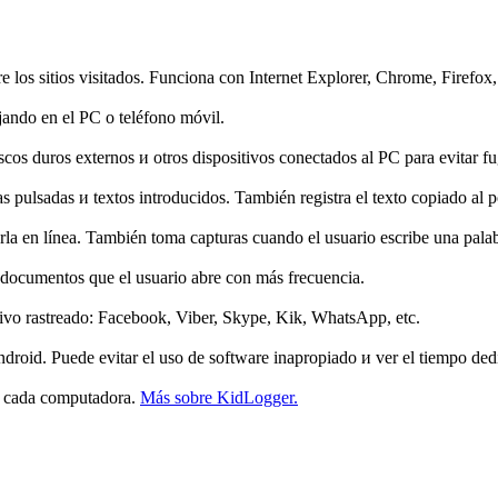
re los sitios visitados. Funciona con Internet Explorer, Chrome, Firefox
jando en el PC o teléfono móvil.
os duros externos и otros dispositivos conectados al PC para evitar fu
as pulsadas и textos introducidos. También registra el texto copiado al
erla en línea. También toma capturas cuando el usuario escribe una pa
 documentos que el usuario abre con más frecuencia.
itivo rastreado: Facebook, Viber, Skype, Kik, WhatsApp, etc.
roid. Puede evitar el uso de software inapropiado и ver el tiempo ded
e cada computadora.
Más sobre KidLogger.