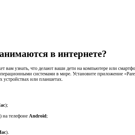
занимаются в интернете?
ет вам узнать, что делают ваши дети на компьютере или смартф
перационными системами в мире. Установите приложение «Parent
 устройствах или планшетах.
Mac
);
k) на телефоне
Android
;
Mac
).