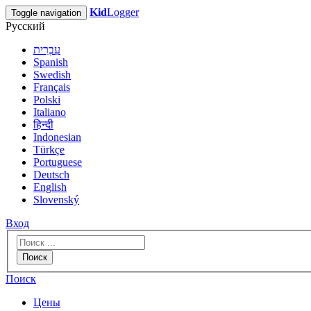
Kid
Logger
Toggle navigation
Русский
עִבְרִית
Spanish
Swedish
Français
Polski
Italiano
हिन्दी
Indonesian
Türkçe
Portuguese
Deutsch
English
Slovenský
Вход
Поиск
Поиск
Цены