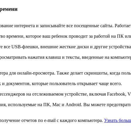
времени
ние интернета и записывайте все посещенные сайты. Работает с In
во времени, которое ваш ребенок проводит за работой на ПК ил
е все USB-флешки, внешние жесткие диски и другие устройства
осматривать нажатия клавиш и тексты, введенные на компьютер
ра для онлайн-просмотра. Также делает скриншоты, когда польз
 и документов, которые пользователь открывает чаще всего.
ссенджеров на отслеживаемом устройстве, включая Facebook, Vib
я, используемые на ПК, Mac и Android. Вы можете предотврати
олучение отчетов по e-mail с каждого компьютера.
Узнать больш