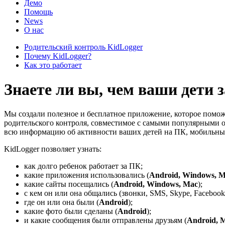
Демо
Помощь
News
О нас
Родительский контроль KidLogger
Почему KidLogger?
Как это работает
Знаете ли вы, чем ваши дети 
Мы создали полезное и бесплатное приложение, которое помож
родительского контроля, совместимое с самыми популярными о
всю информацию об активности ваших детей на ПК, мобильных
KidLogger позволяет узнать:
как долго ребенок работает за ПК;
какие приложения использовались (
Android, Windows, 
какие сайты посещались (
Android, Windows, Mac
);
с кем он или она общались (звонки, SMS, Skype, Faceboo
где он или она были (
Android
);
какие фото были сделаны (
Android
);
и какие сообщения были отправлены друзьям (
Android, 