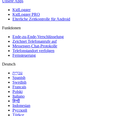
Unsere Apps
KidLogger
KidLogger PRO
Elterliche Zeitkontrolle für Android
Funktionen
Ende-zu-Ende-Verschlüsselung
Zeichnet Telefonanrufe auf
Messenger-Chat-Protokolle
Telefonstandort verfolgen
Fernsteuerung
Deutsch
עִבְרִית
Spanish
Swedish
Français
Polski
Italiano
हिन्दी
Indonesian
Русский
Türkçe