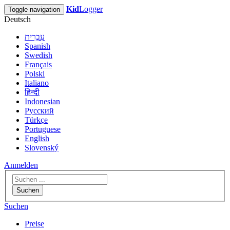
Kid
Logger
Toggle navigation
Deutsch
עִבְרִית
Spanish
Swedish
Français
Polski
Italiano
हिन्दी
Indonesian
Русский
Türkçe
Portuguese
English
Slovenský
Anmelden
Suchen
Suchen
Preise