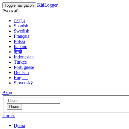
Kid
Logger
Toggle navigation
Русский
עִבְרִית
Spanish
Swedish
Français
Polski
Italiano
हिन्दी
Indonesian
Türkçe
Portuguese
Deutsch
English
Slovenský
Вход
Поиск
Поиск
Цены