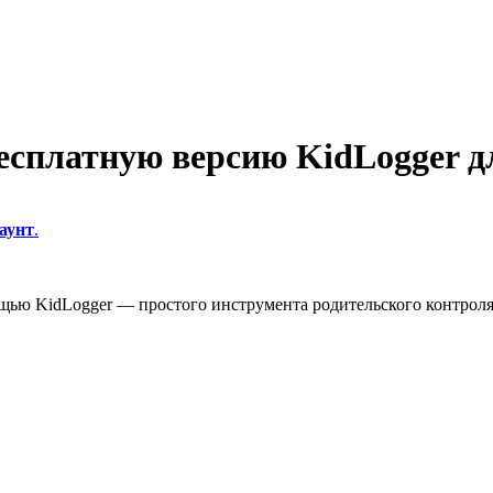
есплатную версию KidLogger д
аунт
.
ощью KidLogger — простого инструмента родительского контроля