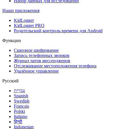
Набор данных для исследований
Наши приложения
KidLogger
KidLogger PRO
Родительский контроль времени для Android
Функции
Сквозное шифрование
Запись телефонных звонков
Журнал чатов мессенджеров
Отслеживание местоположения телефона
Удалённое управление
Русский
עִבְרִית
Spanish
Swedish
Français
Polski
Italiano
हिन्दी
Indonesian