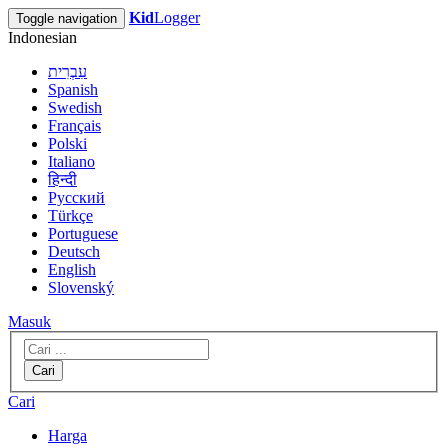
Kid
Logger
Toggle navigation
Indonesian
עִבְרִית
Spanish
Swedish
Français
Polski
Italiano
हिन्दी
Русский
Türkçe
Portuguese
Deutsch
English
Slovenský
Masuk
Cari
Cari
Harga