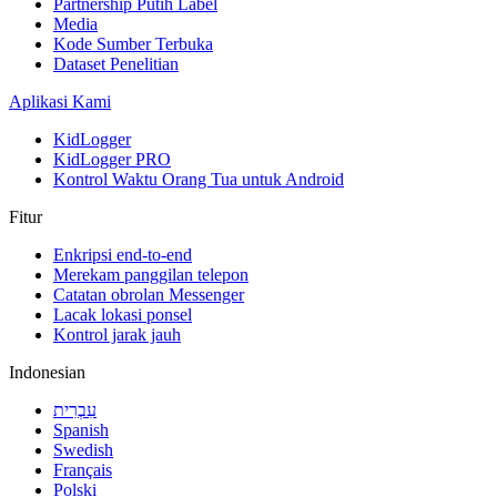
Partnership Putih Label
Media
Kode Sumber Terbuka
Dataset Penelitian
Aplikasi Kami
KidLogger
KidLogger PRO
Kontrol Waktu Orang Tua untuk Android
Fitur
Enkripsi end-to-end
Merekam panggilan telepon
Catatan obrolan Messenger
Lacak lokasi ponsel
Kontrol jarak jauh
Indonesian
עִבְרִית
Spanish
Swedish
Français
Polski