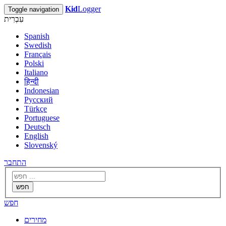
Kid
Logger
Toggle navigation
עִבְרִית
Spanish
Swedish
Français
Polski
Italiano
हिन्दी
Indonesian
Русский
Türkçe
Portuguese
Deutsch
English
Slovenský
התחבר
חפש
חפש
מחירים