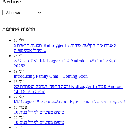
Archive
חדשות אחרונות
יולי
19
תכונות חדשות ב-KidLogger 15 לאנדרואיד: הקלטת שיחות
וניהול אפליקציות...
יוני
25
באיזו גרסה של KidLogger עבור Android כדאי לבחור בשנת
2026?
יוני
19
Introducing Family Chat – Coming Soon
יוני
13
גרסה חדשה: הגרסה הנסתרת של KidLogger 15 עבור Android
14–16 זמינה כעת!
מאי
22
KidLogger 15 החדש ל-Android: השקט הנפשי של ההורים מוגן!
פבר׳
10
10 טיפים מעשיים לגידול בנות
ינו׳
22
10 טיפים מעשיים לגידול בנים
ינו׳
08