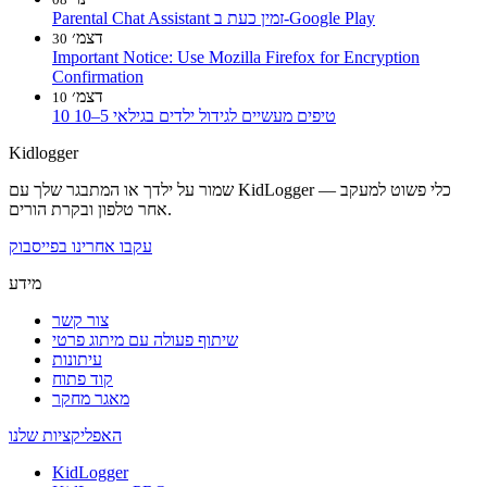
Parental Chat Assistant זמין כעת ב-Google Play
דצמ׳
30
Important Notice: Use Mozilla Firefox for Encryption
Confirmation
דצמ׳
10
10 טיפים מעשיים לגידול ילדים בגילאי 5–10
Kidlogger
שמור על ילדך או המתבגר שלך עם KidLogger — כלי פשוט למעקב
אחר טלפון ובקרת הורים.
עקבו אחרינו בפייסבוק
מידע
צור קשר
שיתוף פעולה עם מיתוג פרטי
עיתונות
קוד פתוח
מאגר מחקר
האפליקציות שלנו
KidLogger