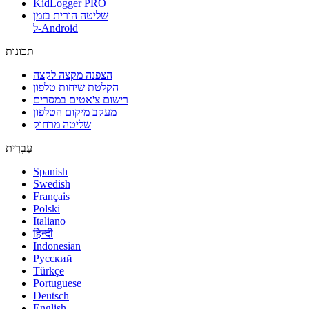
KidLogger PRO
שליטה הורית בזמן
ל-Android
תכונות
הצפנה מקצה לקצה
הקלטת שיחות טלפון
רישום צ'אטים במסרים
מעקב מיקום הטלפון
שליטה מרחוק
עִבְרִית
Spanish
Swedish
Français
Polski
Italiano
हिन्दी
Indonesian
Русский
Türkçe
Portuguese
Deutsch
English