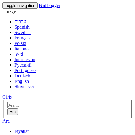
Kid
Logger
Toggle navigation
Türkçe
עִבְרִית
Spanish
Swedish
Français
Polski
Italiano
हिन्दी
Indonesian
Русский
Portuguese
Deutsch
English
Slovenský
Giriş
Ara
Ara
Fiyatlar