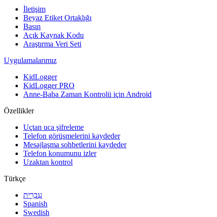
İletişim
Beyaz Etiket Ortaklığı
Basın
Açık Kaynak Kodu
Araştırma Veri Seti
Uygulamalarımız
KidLogger
KidLogger PRO
Anne-Baba Zaman Kontrolü için Android
Özellikler
Uçtan uca şifreleme
Telefon görüşmelerini kaydeder
Mesajlaşma sohbetlerini kaydeder
Telefon konumunu izler
Uzaktan kontrol
Türkçe
עִבְרִית
Spanish
Swedish