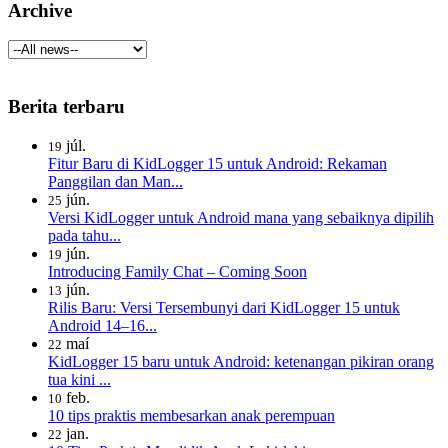
Archive
Berita terbaru
júl.
19
Fitur Baru di KidLogger 15 untuk Android: Rekaman
Panggilan dan Man...
jún.
25
Versi KidLogger untuk Android mana yang sebaiknya dipilih
pada tahu...
jún.
19
Introducing Family Chat – Coming Soon
jún.
13
Rilis Baru: Versi Tersembunyi dari KidLogger 15 untuk
Android 14–16...
maí
22
KidLogger 15 baru untuk Android: ketenangan pikiran orang
tua kini ...
feb.
10
10 tips praktis membesarkan anak perempuan
jan.
22