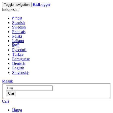
Kid
Logger
Toggle navigation
Indonesian
עִבְרִית
Spanish
Swedish
Français
Polski
Italiano
हिन्दी
Русский
Türkçe
Portuguese
Deutsch
English
Slovenský
Masuk
Cari
Cari
Harga