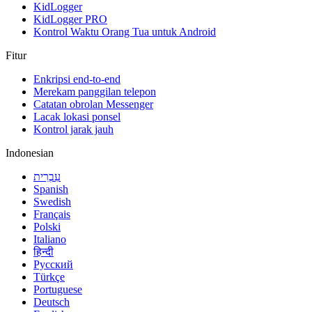
KidLogger
KidLogger PRO
Kontrol Waktu Orang Tua untuk Android
Fitur
Enkripsi end-to-end
Merekam panggilan telepon
Catatan obrolan Messenger
Lacak lokasi ponsel
Kontrol jarak jauh
Indonesian
עִבְרִית
Spanish
Swedish
Français
Polski
Italiano
हिन्दी
Русский
Türkçe
Portuguese
Deutsch