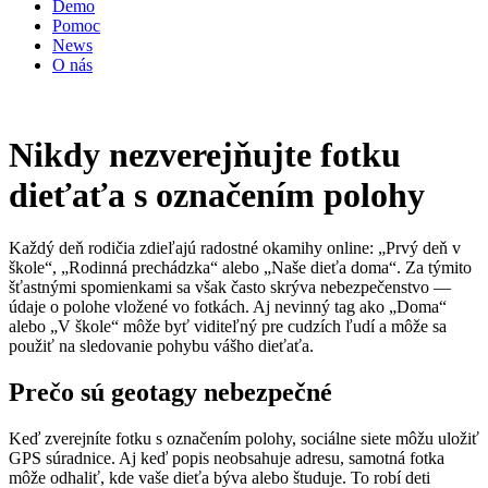
Demo
Pomoc
News
O nás
Nikdy nezverejňujte fotku
dieťaťa s označením polohy
Každý deň rodičia zdieľajú radostné okamihy online: „Prvý deň v
škole“, „Rodinná prechádzka“ alebo „Naše dieťa doma“. Za týmito
šťastnými spomienkami sa však často skrýva nebezpečenstvo —
údaje o polohe vložené vo fotkách. Aj nevinný tag ako „Doma“
alebo „V škole“ môže byť viditeľný pre cudzích ľudí a môže sa
použiť na sledovanie pohybu vášho dieťaťa.
Prečo sú geotagy nebezpečné
Keď zverejníte fotku s označením polohy, sociálne siete môžu uložiť
GPS súradnice. Aj keď popis neobsahuje adresu, samotná fotka
môže odhaliť, kde vaše dieťa býva alebo študuje. To robí deti