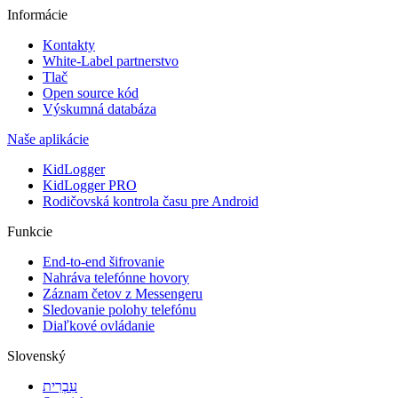
Informácie
Kontakty
White-Label partnerstvo
Tlač
Open source kód
Výskumná databáza
Naše aplikácie
KidLogger
KidLogger PRO
Rodičovská kontrola času pre Android
Funkcie
End-to-end šifrovanie
Nahráva telefónne hovory
Záznam četov z Messengeru
Sledovanie polohy telefónu
Diaľkové ovládanie
Slovenský
עִבְרִית