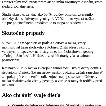
zraniteľnými voči predátorom alebo iným škodlivým osobám, ktoré
sledujú sociálne siete.
Štúdie ukazujú, že viac ako 60 % rodičov omylom zverejnilo
obrázky detí s aktívnymi geotagmi. Väčšinou to vyzerá neškodne —
ale pre potenciálneho predátora je to mapa na sledovanie.
Skutočné prípady
V roku 2023 v Španielsku polícia sledovala muža, ktorý
monitoroval trasu školského autobusu. Zistil adresu školy z
verejných príspevkov na Instagrame, ktoré obsahovali geotag
„Colegio San José“. Našťastie zasiahli úrady včas a zabránili
poškodeniu.
Rovnako v USA matka zverejnila rannú fotku svojej dcéry doma s
geotagom. O niekoľko mesiacov neskôr cudzinci začali zanechávať
znepokojujúce komentáre odkazujúce na jej susedstvo. Odvtedy
matka deaktivovala všetky geotagy a varuje ostatných rodičov pred
rizikami.
Ako chrániť svoje dieťa
Vypnite geolokáciu v fotoaparáte.
Skontrolujte nastavenia