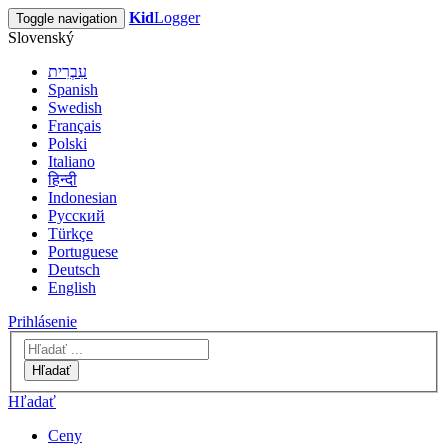
Kid
Logger
Toggle navigation
Slovenský
עִבְרִית
Spanish
Swedish
Français
Polski
Italiano
हिन्दी
Indonesian
Русский
Türkçe
Portuguese
Deutsch
English
Prihlásenie
Hľadať
Hľadať
Ceny