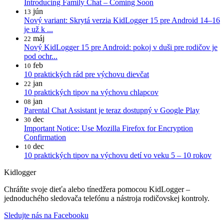
Introducing Family Chat – Coming Soon
jún
13
Nový variant: Skrytá verzia KidLogger 15 pre Android 14–16
je už k ...
máj
22
Nový KidLogger 15 pre Android: pokoj v duši pre rodičov je
pod ochr...
feb
10
10 praktických rád pre výchovu dievčat
jan
22
10 praktických tipov na výchovu chlapcov
jan
08
Parental Chat Assistant je teraz dostupný v Google Play
dec
30
Important Notice: Use Mozilla Firefox for Encryption
Confirmation
dec
10
10 praktických tipov na výchovu detí vo veku 5 – 10 rokov
Kidlogger
Chráňte svoje dieťa alebo tínedžera pomocou KidLogger –
jednoduchého sledovača telefónu a nástroja rodičovskej kontroly.
Sledujte nás na Facebooku