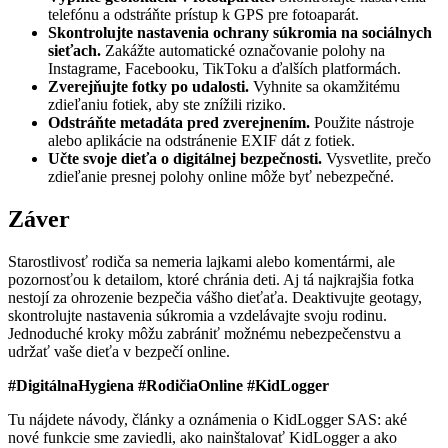
telefónu a odstráňte prístup k GPS pre fotoaparát.
Skontrolujte nastavenia ochrany súkromia na sociálnych
sieťach.
Zakážte automatické označovanie polohy na
Instagrame, Facebooku, TikToku a ďalších platformách.
Zverejňujte fotky po udalosti.
Vyhnite sa okamžitému
zdieľaniu fotiek, aby ste znížili riziko.
Odstráňte metadáta pred zverejnením.
Použite nástroje
alebo aplikácie na odstránenie EXIF dát z fotiek.
Učte svoje dieťa o digitálnej bezpečnosti.
Vysvetlite, prečo
zdieľanie presnej polohy online môže byť nebezpečné.
Záver
Starostlivosť rodiča sa nemeria lajkami alebo komentármi, ale
pozornosťou k detailom, ktoré chránia deti. Aj tá najkrajšia fotka
nestojí za ohrozenie bezpečia vášho dieťaťa. Deaktivujte geotagy,
skontrolujte nastavenia súkromia a vzdelávajte svoju rodinu.
Jednoduché kroky môžu zabrániť možnému nebezpečenstvu a
udržať vaše dieťa v bezpečí online.
#DigitálnaHygiena #RodičiaOnline #KidLogger
Tu nájdete návody, články a oznámenia o KidLogger SAS: aké
nové funkcie sme zaviedli, ako nainštalovať KidLogger a ako