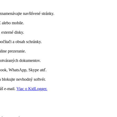
znamenávajte navštívené stránky.
C alebo mobile.
externé disky.
očítači a obsah schránky.
line prezeranie.
 otváraných dokumentov.
ebook, WhatsApp, Skype atď.
a blokujte nevhodný softvér.
áš e-mail.
Viac o KidLogger.