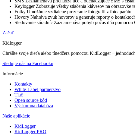
SMS
Zaznamenáva prichádzajúce a odchádzajúce SMS s čísla
Keylogger
Zobrazuje všetky stlačenia klávesov na obrazovke t
Fotky
Umožňuje vzdialené prezeranie fotografií z fotoaparátu.
Hovory
Nahráva zvuk hovorov a generuje reporty o kontaktoc
Sledovanie súradníc
Zaznamenáva pohyb počas dňa pomocou G
Začať
Kidlogger
Chráňte svoje dieťa alebo tínedžera pomocou KidLogger – jednoduchéh
Sledujte nás na Facebooku
Informácie
Kontakty
White-Label partnerstvo
Tlač
Open source kód
Výskumná databáza
Naše aplikácie
KidLogger
KidLogger PRO