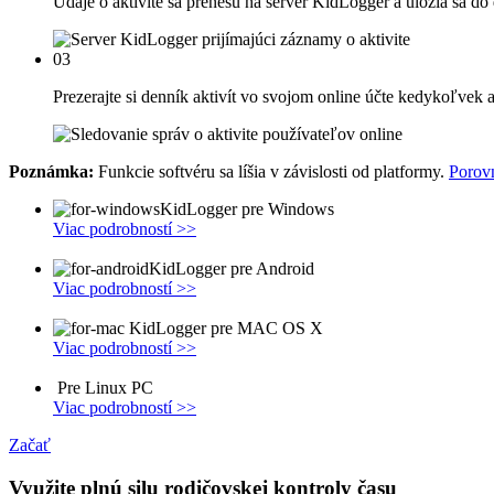
Údaje o aktivite sa prenesú na server KidLogger a uložia sa do
03
Prezerajte si denník aktivít vo svojom online účte kedykoľvek
Poznámka:
Funkcie softvéru sa líšia v závislosti od platformy.
Porov
KidLogger pre Windows
Viac podrobností >>
KidLogger pre Android
Viac podrobností >>
KidLogger pre MAC OS X
Viac podrobností >>
Pre Linux PC
Viac podrobností >>
Začať
Využite plnú silu rodičovskej kontroly času