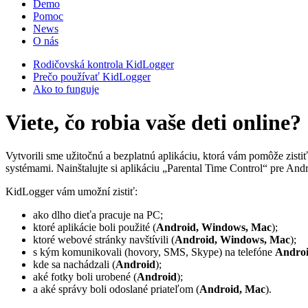
Demo
Pomoc
News
O nás
Rodičovská kontrola KidLogger
Prečo používať KidLogger
Ako to funguje
Viete, čo robia vaše deti online?
Vytvorili sme užitočnú a bezplatnú aplikáciu, ktorá vám pomôže zisti
systémami. Nainštalujte si aplikáciu „Parental Time Control“ pre Andr
KidLogger vám umožní zistiť:
ako dlho dieťa pracuje na PC;
ktoré aplikácie boli použité (
Android, Windows, Mac
);
ktoré webové stránky navštívili (
Android, Windows, Mac
);
s kým komunikovali (hovory, SMS, Skype) na telefóne
Andro
kde sa nachádzali (
Android
);
aké fotky boli urobené (
Android
);
a aké správy boli odoslané priateľom (
Android, Mac
).