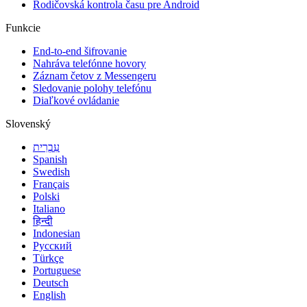
Rodičovská kontrola času pre Android
Funkcie
End-to-end šifrovanie
Nahráva telefónne hovory
Záznam četov z Messengeru
Sledovanie polohy telefónu
Diaľkové ovládanie
Slovenský
עִבְרִית
Spanish
Swedish
Français
Polski
Italiano
हिन्दी
Indonesian
Русский
Türkçe
Portuguese
Deutsch
English