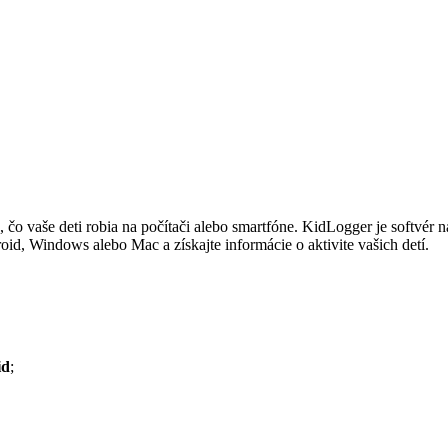
ť, čo vaše deti robia na počítači alebo smartfóne. KidLogger je softvé
oid, Windows alebo Mac a získajte informácie o aktivite vašich detí.
id
;