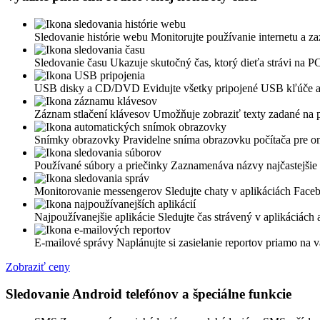
Sledovanie histórie webu
Monitorujte používanie internetu a za
Sledovanie času
Ukazuje skutočný čas, ktorý dieťa strávi na P
USB disky a CD/DVD
Evidujte všetky pripojené USB kľúče a 
Záznam stlačení klávesov
Umožňuje zobraziť texty zadané na p
Snímky obrazovky
Pravidelne sníma obrazovku počítača pre on
Používané súbory a priečinky
Zaznamenáva názvy najčastejšie
Monitorovanie messengerov
Sledujte chaty v aplikáciách Fac
Najpoužívanejšie aplikácie
Sledujte čas strávený v aplikáciách 
E-mailové správy
Naplánujte si zasielanie reportov priamo na v
Zobraziť ceny
Sledovanie Android telefónov a špeciálne funkcie