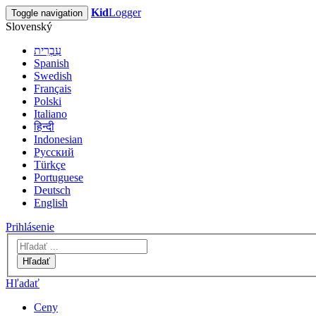
Kid
Logger
Toggle navigation
Slovenský
עִבְרִית
Spanish
Swedish
Français
Polski
Italiano
हिन्दी
Indonesian
Русский
Türkçe
Portuguese
Deutsch
English
Prihlásenie
Hľadať
Hľadať
Ceny