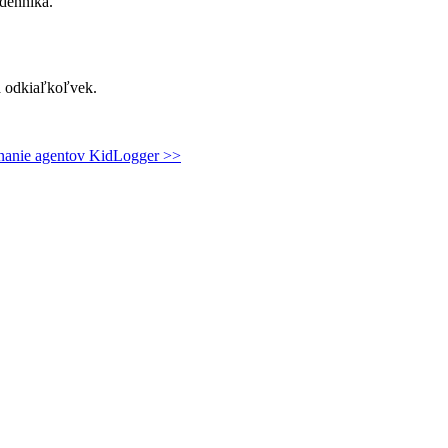
 denníka.
 a odkiaľkoľvek.
nanie agentov KidLogger >>