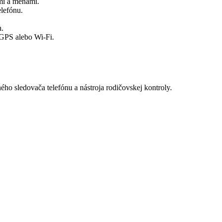
mi a menami.
elefónu.
h.
PS alebo Wi-Fi.
o sledovača telefónu a nástroja rodičovskej kontroly.