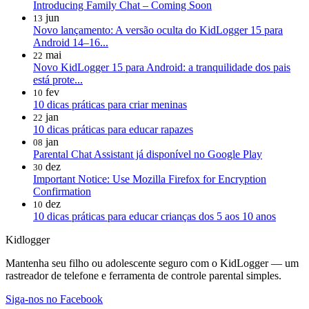
Introducing Family Chat – Coming Soon
jun
13
Novo lançamento: A versão oculta do KidLogger 15 para
Android 14–16...
mai
22
Novo KidLogger 15 para Android: a tranquilidade dos pais
está prote...
fev
10
10 dicas práticas para criar meninas
jan
22
10 dicas práticas para educar rapazes
jan
08
Parental Chat Assistant já disponível no Google Play
dez
30
Important Notice: Use Mozilla Firefox for Encryption
Confirmation
dez
10
10 dicas práticas para educar crianças dos 5 aos 10 anos
Kidlogger
Mantenha seu filho ou adolescente seguro com o KidLogger — um
rastreador de telefone e ferramenta de controle parental simples.
Siga-nos no Facebook