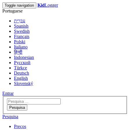
Kid
Logger
Toggle navigation
Portuguese
עִבְרִית
Spanish
Swedish
Français
Polski
Italiano
हिन्दी
Indonesian
Русский
Türkçe
Deutsch
English
Slovenský
Entrar
Pesquisa
Pesquisa
Preços