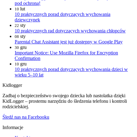
pod ochroną!
lut
10
10 praktycznych porad dotyczących wychowania
dziewczynek
sty
22
10 praktycznych rad dotyczących wychowania chłopców
sty
08
Parental Chat Assistant jest już dostępny w Google Play
gru
30
Important Notice: Use Mozilla Firefox for Encryption
Confirmation
gru
10
10 praktycznych porad dotyczących wychowania dzieci w
wieku 5–10 lat
Kidlogger
Zadbaj o bezpieczeństwo swojego dziecka lub nastolatka dzięki
KidLogger – prostemu narzędziu do śledzenia telefonu i kontroli
rodzicielskiej.
Śledź nas na Facebooku
Informacje