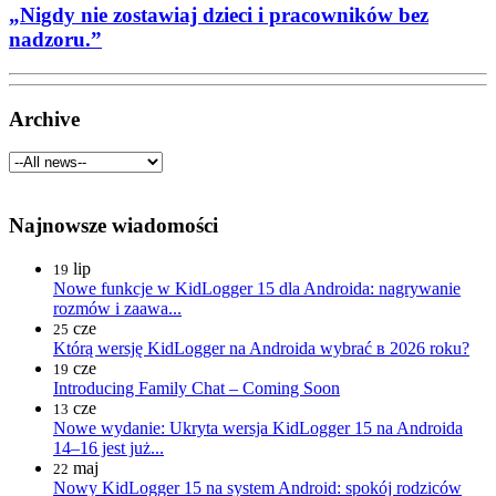
„Nigdy nie zostawiaj dzieci i pracowników bez
nadzoru.”
Archive
Najnowsze wiadomości
lip
19
Nowe funkcje w KidLogger 15 dla Androida: nagrywanie
rozmów i zaawa...
cze
25
Którą wersję KidLogger na Androida wybrać в 2026 roku?
cze
19
Introducing Family Chat – Coming Soon
cze
13
Nowe wydanie: Ukryta wersja KidLogger 15 na Androida
14–16 jest już...
maj
22
Nowy KidLogger 15 na system Android: spokój rodziców