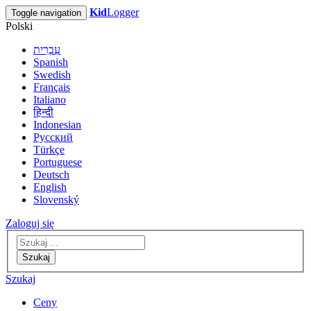
Kid
Logger
Toggle navigation
Polski
עִבְרִית
Spanish
Swedish
Français
Italiano
हिन्दी
Indonesian
Русский
Türkçe
Portuguese
Deutsch
English
Slovenský
Zaloguj się
Szukaj
Szukaj
Ceny