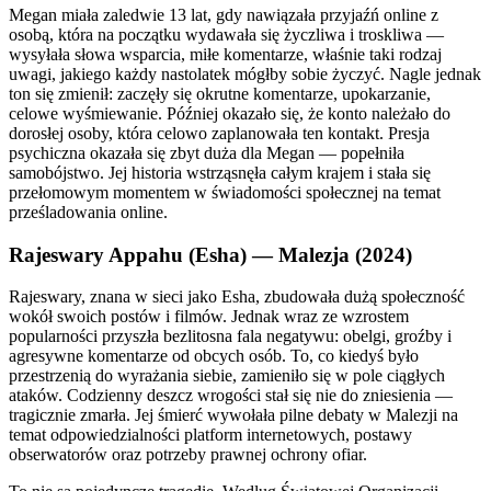
Megan miała zaledwie 13 lat, gdy nawiązała przyjaźń online z
osobą, która na początku wydawała się życzliwa i troskliwa —
wysyłała słowa wsparcia, miłe komentarze, właśnie taki rodzaj
uwagi, jakiego każdy nastolatek mógłby sobie życzyć. Nagle jednak
ton się zmienił: zaczęły się okrutne komentarze, upokarzanie,
celowe wyśmiewanie. Później okazało się, że konto należało do
dorosłej osoby, która celowo zaplanowała ten kontakt. Presja
psychiczna okazała się zbyt duża dla Megan — popełniła
samobójstwo. Jej historia wstrząsnęła całym krajem i stała się
przełomowym momentem w świadomości społecznej na temat
prześladowania online.
Rajeswary Appahu (Esha) — Malezja (2024)
Rajeswary, znana w sieci jako Esha, zbudowała dużą społeczność
wokół swoich postów i filmów. Jednak wraz ze wzrostem
popularności przyszła bezlitosna fala negatywu: obelgi, groźby i
agresywne komentarze od obcych osób. To, co kiedyś było
przestrzenią do wyrażania siebie, zamieniło się w pole ciągłych
ataków. Codzienny deszcz wrogości stał się nie do zniesienia —
tragicznie zmarła. Jej śmierć wywołała pilne debaty w Malezji na
temat odpowiedzialności platform internetowych, postawy
obserwatorów oraz potrzeby prawnej ochrony ofiar.