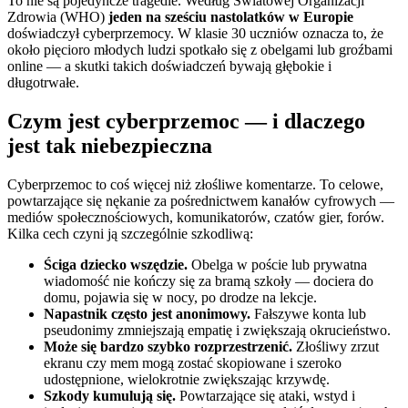
To nie są pojedyncze tragedie. Według Światowej Organizacji
Zdrowia (WHO)
jeden na sześciu nastolatków w Europie
doświadczył cyberprzemocy. W klasie 30 uczniów oznacza to, że
około pięcioro młodych ludzi spotkało się z obelgami lub groźbami
online — a skutki takich doświadczeń bywają głębokie i
długotrwałe.
Czym jest cyberprzemoc — i dlaczego
jest tak niebezpieczna
Cyberprzemoc to coś więcej niż złośliwe komentarze. To celowe,
powtarzające się nękanie za pośrednictwem kanałów cyfrowych —
mediów społecznościowych, komunikatorów, czatów gier, forów.
Kilka cech czyni ją szczególnie szkodliwą:
Ściga dziecko wszędzie.
Obelga w poście lub prywatna
wiadomość nie kończy się za bramą szkoły — dociera do
domu, pojawia się w nocy, po drodze na lekcje.
Napastnik często jest anonimowy.
Fałszywe konta lub
pseudonimy zmniejszają empatię i zwiększają okrucieństwo.
Może się bardzo szybko rozprzestrzenić.
Złośliwy zrzut
ekranu czy mem mogą zostać skopiowane i szeroko
udostępnione, wielokrotnie zwiększając krzywdę.
Szkody kumulują się.
Powtarzające się ataki, wstyd i