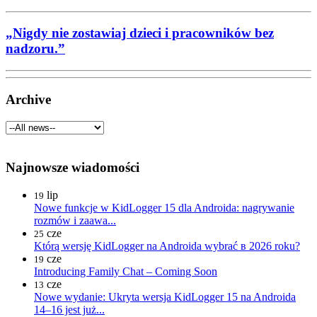
„Nigdy nie zostawiaj dzieci i pracowników bez
nadzoru.”
Archive
Najnowsze wiadomości
lip
19
Nowe funkcje w KidLogger 15 dla Androida: nagrywanie
rozmów i zaawa...
cze
25
Którą wersję KidLogger na Androida wybrać в 2026 roku?
cze
19
Introducing Family Chat – Coming Soon
cze
13
Nowe wydanie: Ukryta wersja KidLogger 15 na Androida
14–16 jest już...