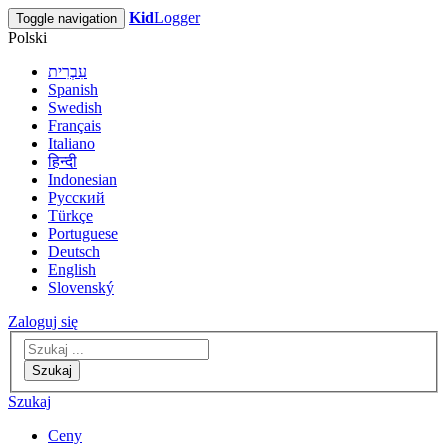
Kid
Logger
Toggle navigation
Polski
עִבְרִית
Spanish
Swedish
Français
Italiano
हिन्दी
Indonesian
Русский
Türkçe
Portuguese
Deutsch
English
Slovenský
Zaloguj się
Szukaj
Szukaj
Ceny