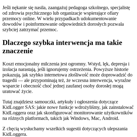
Jeśli nękanie się nasila, zaangażuj pedagoga szkolnego, specjalistę
od zdrowia psychicznego lub organizacje wspierające ofiary
przemocy online. W wielu przypadkach udokumentowanie
dowodów i poinformowanie odpowiednich dorosłych pozwala
szybciej zatrzymać przemoc.
Dlaczego szybka interwencja ma takie
znaczenie
Koszt emocjonalny milczenia jest ogromny. Wstyd, lęk, depresja i
izolacja narastają, jeśli ignorujemy ostrzeżenia. Powyższe historie
pokazują, jak szybko internetowa złośliwość może doprowadzić do
tragedii — ale przypominają też, że wczesna interwencja, wyraźne
wsparcie i obecność choć jednej zaufanej osoby dorosłej mogą
uratować życie.
Tutaj znajdziesz samouczki, artykuły i ogłoszenia dotyczące
KidLogger SAS: jakie nowe funkcje wdrożyliśmy, jak zainstalować
KidLoggera oraz jak skonfigurować monitorowanie użytkowników
na różnych platformach, takich jak Windows, Mac, Android.
Z chęcią wysłuchamy wszelkich sugestii dotyczących ulepszania
KidLoggera.