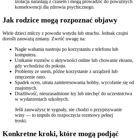
izolacja narastają z czasem i mogą prowadzić do poważnych
konsekwencji dla zdrowia psychicznego.
Jak rodzice mogą rozpoznać objawy
Wiele dzieci milczy z powodu wstydu lub strachu. Jednak czujni
dorośli zauważą zmiany. Zwróć uwagę na:
Nagłe wahania nastroju po korzystaniu z telefonu lub
komputera.
Unikanie rozmów o aktywności online lub chowanie ekranu,
gdy wchodzisz do pokoju.
Problemy ze snem, późne korzystanie z urządzeń lub
zmęczenie rano.
Spadek ocen, utrata zainteresowania hobby, wycofanie się od
znajomych.
Drażliwość, nieuzasadnione łzy lub niechęć do uczestnictwa
w wydarzeniach szkolnych.
Jeśli zauważysz te sygnały, nie chodzi o przypisywanie
winy — to impuls do rozpoczęcia rozmowy pełnej
troski.
Konkretne kroki, które mogą podjąć