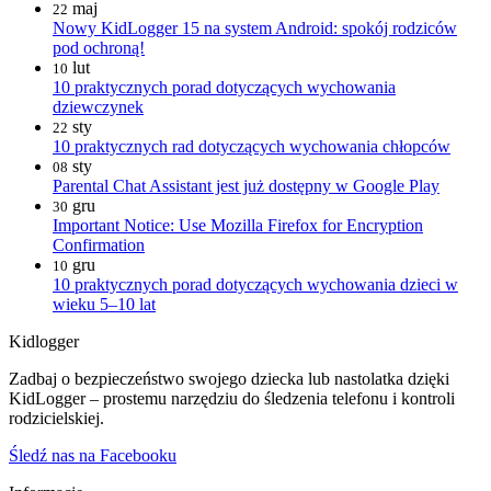
maj
22
Nowy KidLogger 15 na system Android: spokój rodziców
pod ochroną!
lut
10
10 praktycznych porad dotyczących wychowania
dziewczynek
sty
22
10 praktycznych rad dotyczących wychowania chłopców
sty
08
Parental Chat Assistant jest już dostępny w Google Play
gru
30
Important Notice: Use Mozilla Firefox for Encryption
Confirmation
gru
10
10 praktycznych porad dotyczących wychowania dzieci w
wieku 5–10 lat
Kidlogger
Zadbaj o bezpieczeństwo swojego dziecka lub nastolatka dzięki
KidLogger – prostemu narzędziu do śledzenia telefonu i kontroli
rodzicielskiej.
Śledź nas na Facebooku