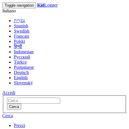
Kid
Logger
Toggle navigation
Italiano
עִבְרִית
Spanish
Swedish
Français
Polski
हिन्दी
Indonesian
Русский
Türkçe
Portuguese
Deutsch
English
Slovenský
Accedi
Cerca
Cerca
Prezzi