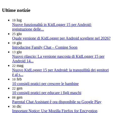
Ultime notizie
lug
19
Nuove funzionalità in KidLogger 15 per Android:
registrazione delle...
giu
25
Quale versione di KidLogger per Android scegliere nel 2026?
giu
19
Introducing Family Chat – Coming Soon
giu
13
Nuovo rilascio: La versione nascosta di KidLogger 15 per
Android 14...
mag
22
Nuovo KidLogger 15 per Android: la tranquillità dei genitori
è al s...
feb
10
10 consigli pratici per crescere le bambine
gen
22
10 consigli pratici per educare i figli maschi
gen
08
Parental Chat Assistant è ora disponibile su Google Play
dic
30
Important Notice: Use Mozilla Firefox for Encryption