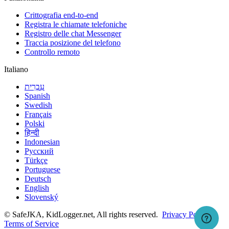
Crittografia end-to-end
Registra le chiamate telefoniche
Registro delle chat Messenger
Traccia posizione del telefono
Controllo remoto
Italiano
עִבְרִית
Spanish
Swedish
Français
Polski
हिन्दी
Indonesian
Русский
Türkçe
Portuguese
Deutsch
English
Slovenský
© SafeJKA, KidLogger.net, All rights reserved.
Privacy Policy
Terms of Service