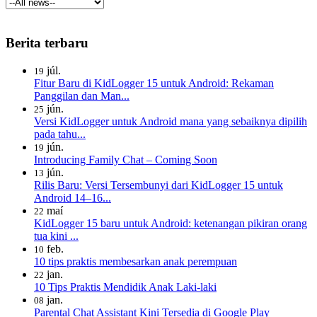
Berita terbaru
júl.
19
Fitur Baru di KidLogger 15 untuk Android: Rekaman
Panggilan dan Man...
jún.
25
Versi KidLogger untuk Android mana yang sebaiknya dipilih
pada tahu...
jún.
19
Introducing Family Chat – Coming Soon
jún.
13
Rilis Baru: Versi Tersembunyi dari KidLogger 15 untuk
Android 14–16...
maí
22
KidLogger 15 baru untuk Android: ketenangan pikiran orang
tua kini ...
feb.
10
10 tips praktis membesarkan anak perempuan
jan.
22
10 Tips Praktis Mendidik Anak Laki-laki
jan.
08
Parental Chat Assistant Kini Tersedia di Google Play