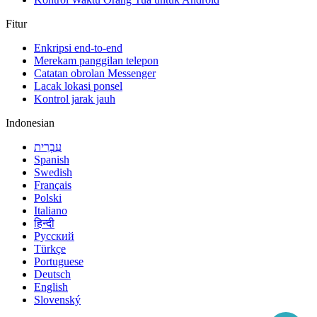
Fitur
Enkripsi end-to-end
Merekam panggilan telepon
Catatan obrolan Messenger
Lacak lokasi ponsel
Kontrol jarak jauh
Indonesian
עִבְרִית
Spanish
Swedish
Français
Polski
Italiano
हिन्दी
Русский
Türkçe
Portuguese
Deutsch
English
Slovenský