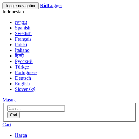
Kid
Logger
Toggle navigation
Indonesian
עִבְרִית
Spanish
Swedish
Français
Polski
Italiano
हिन्दी
Русский
Türkçe
Portuguese
Deutsch
English
Slovenský
Masuk
Cari
Cari
Harga