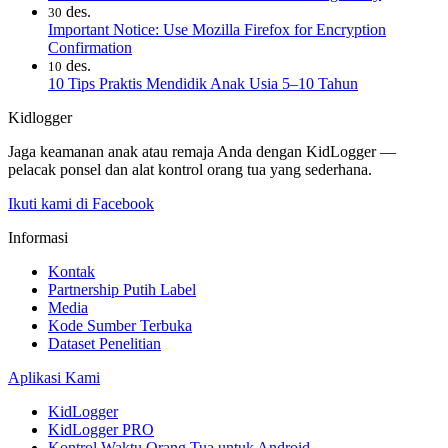
des.
30
Important Notice: Use Mozilla Firefox for Encryption
Confirmation
des.
10
10 Tips Praktis Mendidik Anak Usia 5–10 Tahun
Kidlogger
Jaga keamanan anak atau remaja Anda dengan KidLogger —
pelacak ponsel dan alat kontrol orang tua yang sederhana.
Ikuti kami di Facebook
Informasi
Kontak
Partnership Putih Label
Media
Kode Sumber Terbuka
Dataset Penelitian
Aplikasi Kami
KidLogger
KidLogger PRO
Kontrol Waktu Orang Tua untuk Android