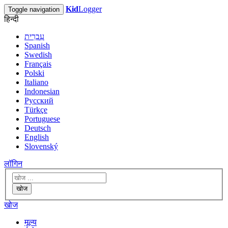
Kid
Logger
Toggle navigation
हिन्दी
עִבְרִית
Spanish
Swedish
Français
Polski
Italiano
Indonesian
Русский
Türkçe
Portuguese
Deutsch
English
Slovenský
लॉगिन
खोज
खोज
मूल्य