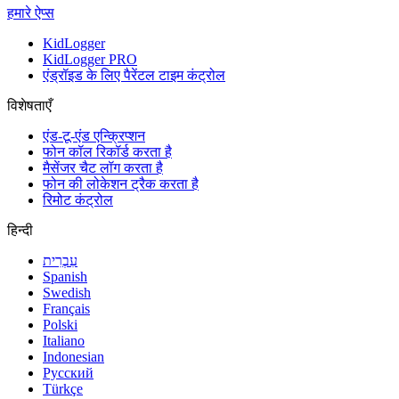
हमारे ऐप्स
KidLogger
KidLogger PRO
एंड्रॉइड के लिए पैरेंटल टाइम कंट्रोल
विशेषताएँ
एंड-टू-एंड एन्क्रिप्शन
फोन कॉल रिकॉर्ड करता है
मैसेंजर चैट लॉग करता है
फोन की लोकेशन ट्रैक करता है
रिमोट कंट्रोल
हिन्दी
עִבְרִית
Spanish
Swedish
Français
Polski
Italiano
Indonesian
Русский
Türkçe