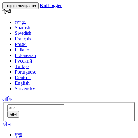
Kid
Logger
Toggle navigation
हिन्दी
עִבְרִית
Spanish
Swedish
Français
Polski
Italiano
Indonesian
Русский
Türkçe
Portuguese
Deutsch
English
Slovenský
लॉगिन
खोज
खोज
मूल्य