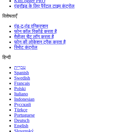
KidLogger PRO
एंड्रॉइड के लिए पैरेंटल टाइम कंट्रोल
विशेषताएँ
एंड-टू-एंड एन्क्रिप्शन
फोन कॉल रिकॉर्ड करता है
मैसेंजर चैट लॉग करता है
फोन की लोकेशन ट्रैक करता है
रिमोट कंट्रोल
हिन्दी
עִבְרִית
Spanish
Swedish
Français
Polski
Italiano
Indonesian
Русский
Türkçe
Portuguese
Deutsch
English
Slovenský