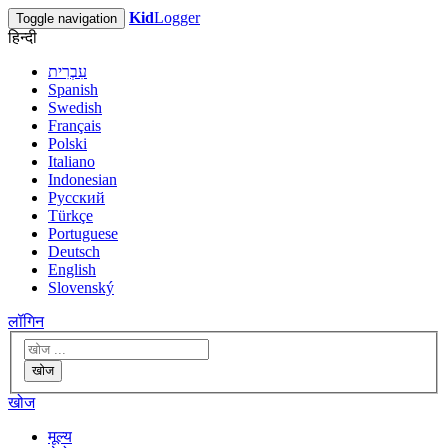
Kid
Logger
Toggle navigation
हिन्दी
עִבְרִית
Spanish
Swedish
Français
Polski
Italiano
Indonesian
Русский
Türkçe
Portuguese
Deutsch
English
Slovenský
लॉगिन
खोज
खोज
मूल्य