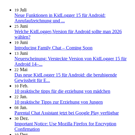
Juli
19
Neue Funktionen in KidLogger 15 für Android:
Anrufaufzeichnung und ...
Juni
25
Welche KidLogger-Version für Android sollte man 2026
wählen?
Juni
19
Introducing Family Chat – Coming Soon
Juni
13
Neuerscheinung: Versteckte Version von KidLogger 15 für
Android 14–...
Mai
22
Das neue KidLogger 15 für Android: die beruhigende
Gewissheit für E...
Feb.
10
10 praktische tipps für die erziehung von mädchen
Jan.
22
10 praktische Tipps zur Erziehung von Jungen
Jan.
08
Parental Chat Assistant jetzt bei Google Play verfügbar
Dez.
30
Important Notice: Use Mozilla Firefox for Encryption
Confirmation
Dez.
10