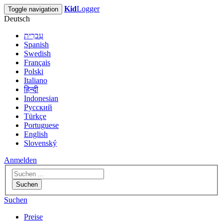
Kid
Logger
Toggle navigation
Deutsch
עִבְרִית
Spanish
Swedish
Français
Polski
Italiano
हिन्दी
Indonesian
Русский
Türkçe
Portuguese
English
Slovenský
Anmelden
Suchen
Suchen
Preise