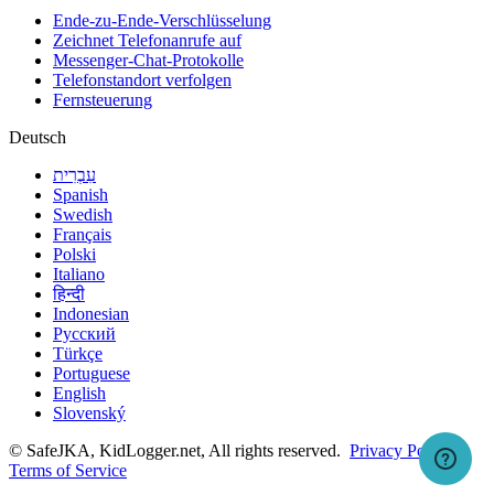
Ende-zu-Ende-Verschlüsselung
Zeichnet Telefonanrufe auf
Messenger-Chat-Protokolle
Telefonstandort verfolgen
Fernsteuerung
Deutsch
עִבְרִית
Spanish
Swedish
Français
Polski
Italiano
हिन्दी
Indonesian
Русский
Türkçe
Portuguese
English
Slovenský
© SafeJKA, KidLogger.net, All rights reserved.
Privacy Policy
Terms of Service