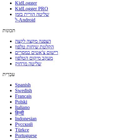
KidLogger
KidLogger PRO
שליטה הורית בזמן
ל-Android
תכונות
הצפנה מקצה לקצה
הקלטת שיחות טלפון
רישום צ'אטים במסרים
מעקב מיקום הטלפון
שליטה מרחוק
עִבְרִית
Spanish
Swedish
Français
Polski
Italiano
हिन्दी
Indonesian
Русский
Türkçe
Portuguese