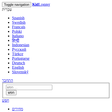
Kid
Logger
Toggle navigation
עִבְרִית
Spanish
Swedish
Français
Polski
Italiano
हिन्दी
Indonesian
Русский
Türkçe
Portuguese
Deutsch
English
Slovenský
התחבר
חפש
חפש
מחירים