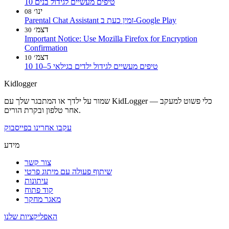
10 טיפים מעשיים לגידול בנים
ינו׳
08
Parental Chat Assistant זמין כעת ב-Google Play
דצמ׳
30
Important Notice: Use Mozilla Firefox for Encryption
Confirmation
דצמ׳
10
10 טיפים מעשיים לגידול ילדים בגילאי 5–10
Kidlogger
שמור על ילדך או המתבגר שלך עם KidLogger — כלי פשוט למעקב
אחר טלפון ובקרת הורים.
עקבו אחרינו בפייסבוק
מידע
צור קשר
שיתוף פעולה עם מיתוג פרטי
עיתונות
קוד פתוח
מאגר מחקר
האפליקציות שלנו