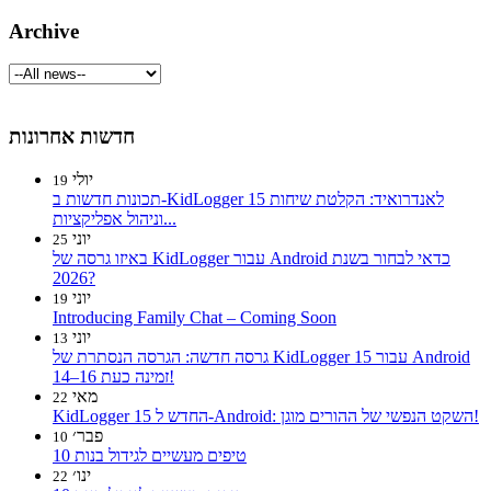
Archive
חדשות אחרונות
יולי
19
תכונות חדשות ב-KidLogger 15 לאנדרואיד: הקלטת שיחות
וניהול אפליקציות...
יוני
25
באיזו גרסה של KidLogger עבור Android כדאי לבחור בשנת
2026?
יוני
19
Introducing Family Chat – Coming Soon
יוני
13
גרסה חדשה: הגרסה הנסתרת של KidLogger 15 עבור Android
14–16 זמינה כעת!
מאי
22
KidLogger 15 החדש ל-Android: השקט הנפשי של ההורים מוגן!
פבר׳
10
10 טיפים מעשיים לגידול בנות
ינו׳
22