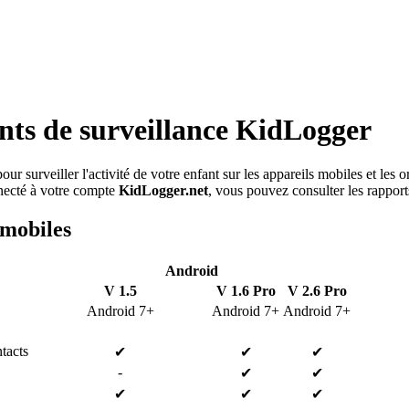
nts de surveillance KidLogger
our surveiller l'activité de votre enfant sur les appareils mobiles et les 
nnecté à votre compte
KidLogger.net
, vous pouvez consulter les rapport
 mobiles
Android
V 1.5
V 1.6 Pro
V 2.6 Pro
Android 7+
Android 7+
Android 7+
tacts
✔
✔
✔
-
✔
✔
✔
✔
✔