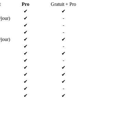
t
Pro
Gratuit + Pro
✔
✔
-
jour)
✔
-
✔
-
✔
jour)
✔
✔
-
✔
✔
✔
-
✔
✔
✔
✔
✔
✔
✔
-
✔
✔
✔