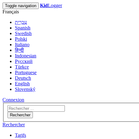
Kid
Logger
Toggle navigation
Français
עִבְרִית
Spanish
Swedish
Polski
Italiano
हिन्दी
Indonesian
Русский
Türkçe
Portuguese
Deutsch
English
Slovenský
Connexion
Rechercher
Rechercher
Tarifs