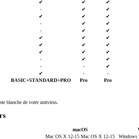
✔
✔
✔
-
✔
✔
✔
✔
✔
-
✔
✔
-
✔
✔
✔
✔
✔
✔
✔
✔
✔
✔
✔
-
✔
✔
-
-
✔
-
-
✔
BASIC+STANDARD+PRO
Pro
Pro
iste blanche de votre antivirus.
rs
macOS
Mac OS X 12-15
Mac OS X 12-15
Windows 