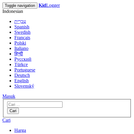
Kid
Logger
Toggle navigation
Indonesian
עִבְרִית
Spanish
Swedish
Français
Polski
Italiano
हिन्दी
Русский
Türkçe
Portuguese
Deutsch
English
Slovenský
Masuk
Cari
Cari
Harga