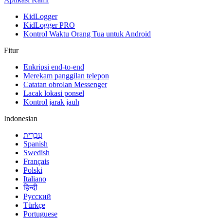
KidLogger
KidLogger PRO
Kontrol Waktu Orang Tua untuk Android
Fitur
Enkripsi end-to-end
Merekam panggilan telepon
Catatan obrolan Messenger
Lacak lokasi ponsel
Kontrol jarak jauh
Indonesian
עִבְרִית
Spanish
Swedish
Français
Polski
Italiano
हिन्दी
Русский
Türkçe
Portuguese