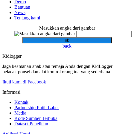
Demo
Bantuan
News
Tentang kami
Masukkan angka dari gambar
ok
back
Kidlogger
Jaga keamanan anak atau remaja Anda dengan KidLogger —
pelacak ponsel dan alat kontrol orang tua yang sederhana.
Ikuti kami di Facebook
Informasi
Kontak
Partnership Putih Label
Media
Kode Sumber Terbuka
Dataset Penelitian
Aplikasi Kami