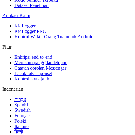
Dataset Penelitian
Aplikasi Kami
KidLogger
KidLogger PRO
Kontrol Waktu Orang Tua untuk Android
Fitur
Enkripsi end-to-end
Merekam panggilan telepon
Catatan obrolan Messenger
Lacak lokasi ponsel
Kontrol jarak jauh
Indonesian
עִבְרִית
Spanish
Swedish
Français
Polski
Italiano
हिन्दी