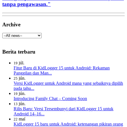
tanpa pengawasan."
Archive
Berita terbaru
júl.
19
Fitur Baru di KidLogger 15 untuk Android: Rekaman
Panggilan dan Man...
jún.
25
Versi KidLogger untuk Android mana yang sebaiknya dipilih
pada tahu...
jún.
19
Introducing Family Chat – Coming Soon
jún.
13
Rilis Baru: Versi Tersembunyi dari KidLogger 15 untuk
Android 14–16...
maí
22
KidLogger 15 baru untuk Android: ketenangan pikiran orang