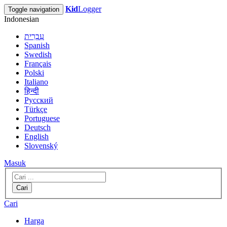
Kid
Logger
Toggle navigation
Indonesian
עִבְרִית
Spanish
Swedish
Français
Polski
Italiano
हिन्दी
Русский
Türkçe
Portuguese
Deutsch
English
Slovenský
Masuk
Cari
Cari
Harga