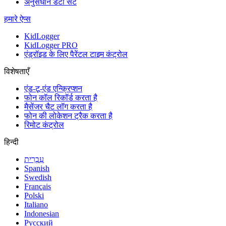
अनुसंधान डेटा सेट
हमारे ऐप्स
KidLogger
KidLogger PRO
एंड्रॉइड के लिए पैरेंटल टाइम कंट्रोल
विशेषताएँ
एंड-टू-एंड एन्क्रिप्शन
फोन कॉल रिकॉर्ड करता है
मैसेंजर चैट लॉग करता है
फोन की लोकेशन ट्रैक करता है
रिमोट कंट्रोल
हिन्दी
עִבְרִית
Spanish
Swedish
Français
Polski
Italiano
Indonesian
Русский