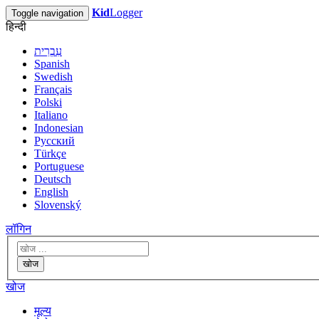
Kid
Logger
Toggle navigation
हिन्दी
עִבְרִית
Spanish
Swedish
Français
Polski
Italiano
Indonesian
Русский
Türkçe
Portuguese
Deutsch
English
Slovenský
लॉगिन
खोज
खोज
मूल्य