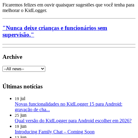
Ficaremos felizes em ouvir quaisquer sugestões que você tenha para
melhorar o KidLogger.
"Nunca deixe crianças e funcionários sem
supervisão."
Archive
Últimas notícias
jul
19
Novas funcionalidades no KidLogger 15 para Android:
gravação de cha...
jun
25
Qual versão do KidLogger para Android escolher em 2026?
jun
19
Introducing Family Chat – Coming Soon
jun
13