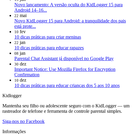
Novo lançamento: A versão oculta do KidLogger 15 para
Android 14–16...
mai
22
Novo KidLogger 15 para Android: a tranquilidade dos pais
está prote...
fev
10
10 dicas práticas para criar meninas
jan
22
10 dicas práticas para educar rapazes
jan
08
Parental Chat Assistant já disponível no Google Play
dez
30
Important Notice: Use Mozilla Firefox for Encryption
Confirmation
dez
10
10 dicas práticas para educar crianças dos 5 aos 10 anos
Kidlogger
Mantenha seu filho ou adolescente seguro com o KidLogger — um
rastreador de telefone e ferramenta de controle parental simples.
Siga-nos no Facebook
Informações