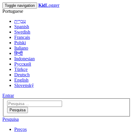
Kid
Logger
Toggle navigation
Portuguese
עִבְרִית
Spanish
Swedish
Français
Polski
Italiano
हिन्दी
Indonesian
Русский
Türkçe
Deutsch
English
Slovenský
Entrar
Pesquisa
Pesquisa
Preços