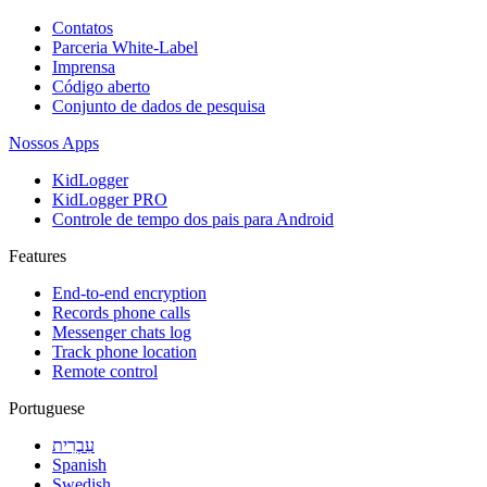
Contatos
Parceria White-Label
Imprensa
Código aberto
Conjunto de dados de pesquisa
Nossos Apps
KidLogger
KidLogger PRO
Controle de tempo dos pais para Android
Features
End-to-end encryption
Records phone calls
Messenger chats log
Track phone location
Remote control
Portuguese
עִבְרִית
Spanish
Swedish