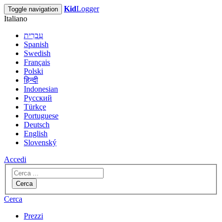
Kid
Logger
Toggle navigation
Italiano
עִבְרִית
Spanish
Swedish
Français
Polski
हिन्दी
Indonesian
Русский
Türkçe
Portuguese
Deutsch
English
Slovenský
Accedi
Cerca
Cerca
Prezzi