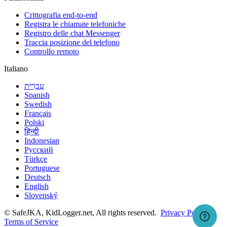
Crittografia end-to-end
Registra le chiamate telefoniche
Registro delle chat Messenger
Traccia posizione del telefono
Controllo remoto
Italiano
עִבְרִית
Spanish
Swedish
Français
Polski
हिन्दी
Indonesian
Русский
Türkçe
Portuguese
Deutsch
English
Slovenský
© SafeJKA, KidLogger.net, All rights reserved.
Privacy Policy
Terms of Service