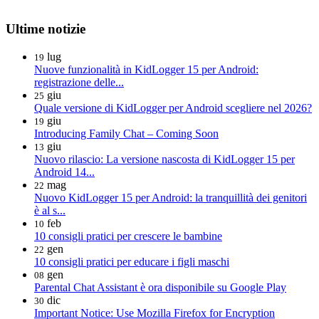
Ultime notizie
lug
19
Nuove funzionalità in KidLogger 15 per Android:
registrazione delle...
giu
25
Quale versione di KidLogger per Android scegliere nel 2026?
giu
19
Introducing Family Chat – Coming Soon
giu
13
Nuovo rilascio: La versione nascosta di KidLogger 15 per
Android 14...
mag
22
Nuovo KidLogger 15 per Android: la tranquillità dei genitori
è al s...
feb
10
10 consigli pratici per crescere le bambine
gen
22
10 consigli pratici per educare i figli maschi
gen
08
Parental Chat Assistant è ora disponibile su Google Play
dic
30
Important Notice: Use Mozilla Firefox for Encryption