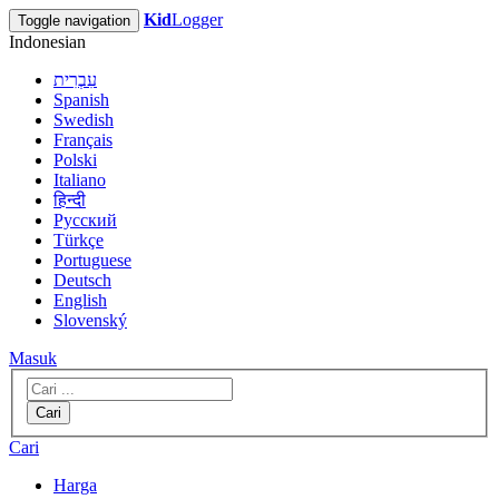
Kid
Logger
Toggle navigation
Indonesian
עִבְרִית
Spanish
Swedish
Français
Polski
Italiano
हिन्दी
Русский
Türkçe
Portuguese
Deutsch
English
Slovenský
Masuk
Cari
Cari
Harga