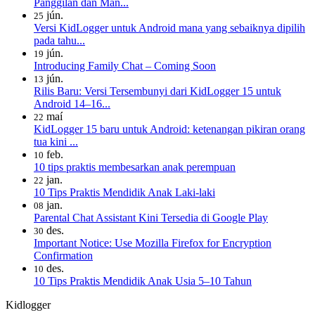
Panggilan dan Man...
jún.
25
Versi KidLogger untuk Android mana yang sebaiknya dipilih
pada tahu...
jún.
19
Introducing Family Chat – Coming Soon
jún.
13
Rilis Baru: Versi Tersembunyi dari KidLogger 15 untuk
Android 14–16...
maí
22
KidLogger 15 baru untuk Android: ketenangan pikiran orang
tua kini ...
feb.
10
10 tips praktis membesarkan anak perempuan
jan.
22
10 Tips Praktis Mendidik Anak Laki-laki
jan.
08
Parental Chat Assistant Kini Tersedia di Google Play
des.
30
Important Notice: Use Mozilla Firefox for Encryption
Confirmation
des.
10
10 Tips Praktis Mendidik Anak Usia 5–10 Tahun
Kidlogger