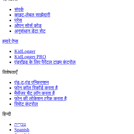
संपर्क
व्हाइट-लेबल साझेदारी
प्रेस
ओपन सोर्स कोड
अनुसंधान डेटा सेट
हमारे ऐप्स
KidLogger
KidLogger PRO
एंड्रॉइड के लिए पैरेंटल टाइम कंट्रोल
विशेषताएँ
एंड-टू-एंड एन्क्रिप्शन
फोन कॉल रिकॉर्ड करता है
मैसेंजर चैट लॉग करता है
फोन की लोकेशन ट्रैक करता है
रिमोट कंट्रोल
हिन्दी
עִבְרִית
Spanish