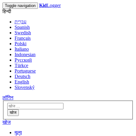
Kid
Logger
Toggle navigation
हिन्दी
עִבְרִית
Spanish
Swedish
Français
Polski
Italiano
Indonesian
Русский
Türkçe
Portuguese
Deutsch
English
Slovenský
लॉगिन
खोज
खोज
मूल्य