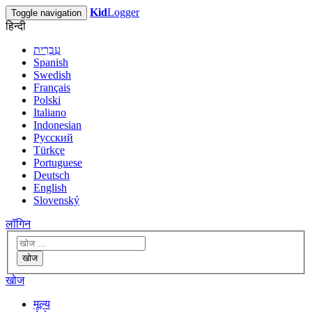
Kid
Logger
Toggle navigation
हिन्दी
עִבְרִית
Spanish
Swedish
Français
Polski
Italiano
Indonesian
Русский
Türkçe
Portuguese
Deutsch
English
Slovenský
लॉगिन
खोज
खोज
मूल्य