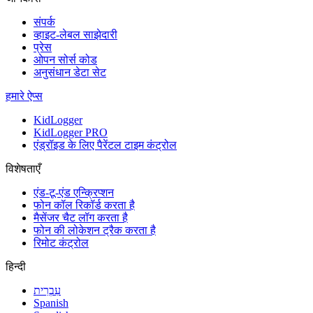
संपर्क
व्हाइट-लेबल साझेदारी
प्रेस
ओपन सोर्स कोड
अनुसंधान डेटा सेट
हमारे ऐप्स
KidLogger
KidLogger PRO
एंड्रॉइड के लिए पैरेंटल टाइम कंट्रोल
विशेषताएँ
एंड-टू-एंड एन्क्रिप्शन
फोन कॉल रिकॉर्ड करता है
मैसेंजर चैट लॉग करता है
फोन की लोकेशन ट्रैक करता है
रिमोट कंट्रोल
हिन्दी
עִבְרִית
Spanish