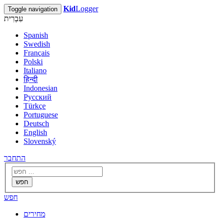
Kid
Logger
Toggle navigation
עִבְרִית
Spanish
Swedish
Français
Polski
Italiano
हिन्दी
Indonesian
Русский
Türkçe
Portuguese
Deutsch
English
Slovenský
התחבר
חפש
חפש
מחירים