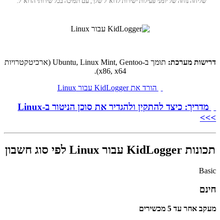
שליחה נוחה של יומני פעילות ישירות לדוא"ל שלך, עם תמיכה בכל שירותי הדוא"ל.
דרישות מערכת:
תומך ב-Ubuntu, Linux Mint, Gentoo (ארכיטקטרויות
x86, x64).
הורד את KidLogger עבור Linux
מדריך: כיצד להתקין ולהגדיר את סוכן הניטור ב-Linux
>>>
תכונות KidLogger עבור Linux לפי סוג חשבון
Basic
חינם
מעקב אחר עד 5 מכשירים