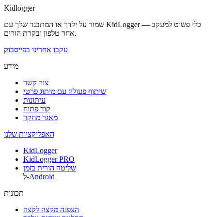
Kidlogger
שמור על ילדך או המתבגר שלך עם KidLogger — כלי פשוט למעקב
אחר טלפון ובקרת הורים.
עקבו אחרינו בפייסבוק
מידע
צור קשר
שיתוף פעולה עם מיתוג פרטי
עיתונות
קוד פתוח
מאגר מחקר
האפליקציות שלנו
KidLogger
KidLogger PRO
שליטה הורית בזמן
ל-Android
תכונות
הצפנה מקצה לקצה