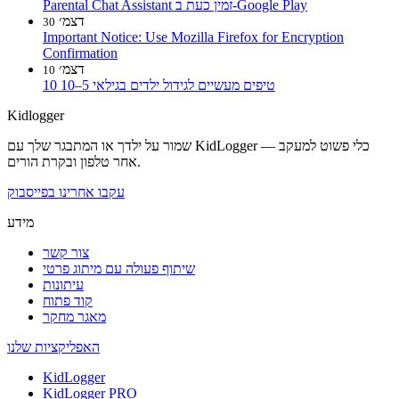
Parental Chat Assistant זמין כעת ב-Google Play
דצמ׳
30
Important Notice: Use Mozilla Firefox for Encryption
Confirmation
דצמ׳
10
10 טיפים מעשיים לגידול ילדים בגילאי 5–10
Kidlogger
שמור על ילדך או המתבגר שלך עם KidLogger — כלי פשוט למעקב
אחר טלפון ובקרת הורים.
עקבו אחרינו בפייסבוק
מידע
צור קשר
שיתוף פעולה עם מיתוג פרטי
עיתונות
קוד פתוח
מאגר מחקר
האפליקציות שלנו
KidLogger
KidLogger PRO