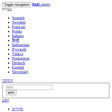
Kid
Logger
Toggle navigation
עִבְרִית
Spanish
Swedish
Français
Polski
Italiano
हिन्दी
Indonesian
Русский
Türkçe
Portuguese
Deutsch
English
Slovenský
התחבר
חפש
חפש
מחירים