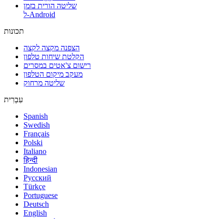
שליטה הורית בזמן
ל-Android
תכונות
הצפנה מקצה לקצה
הקלטת שיחות טלפון
רישום צ'אטים במסרים
מעקב מיקום הטלפון
שליטה מרחוק
עִבְרִית
Spanish
Swedish
Français
Polski
Italiano
हिन्दी
Indonesian
Русский
Türkçe
Portuguese
Deutsch
English