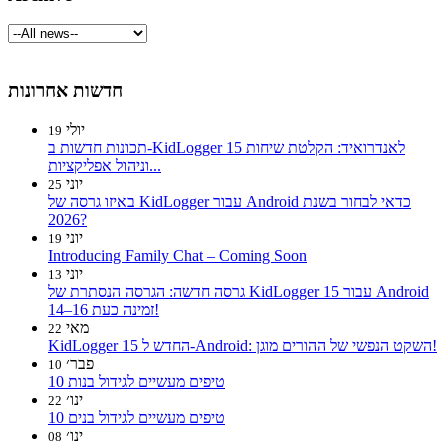
חדשות אחרונות
יולי
19
תכונות חדשות ב-KidLogger 15 לאנדרואיד: הקלטת שיחות
וניהול אפליקציות...
יוני
25
באיזו גרסה של KidLogger עבור Android כדאי לבחור בשנת
2026?
יוני
19
Introducing Family Chat – Coming Soon
יוני
13
גרסה חדשה: הגרסה הנסתרת של KidLogger 15 עבור Android
14–16 זמינה כעת!
מאי
22
KidLogger 15 החדש ל-Android: השקט הנפשי של ההורים מוגן!
פבר׳
10
10 טיפים מעשיים לגידול בנות
ינו׳
22
10 טיפים מעשיים לגידול בנים
ינו׳
08